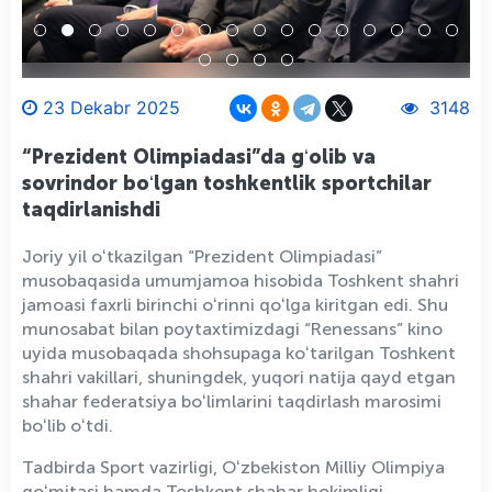
23 Dekabr 2025
3148
“Prezident Olimpiadasi”da gʻolib va
sovrindor boʻlgan toshkentlik sportchilar
taqdirlanishdi
Joriy yil oʻtkazilgan “Prezident Olimpiadasi”
musobaqasida umumjamoa hisobida Toshkent shahri
jamoasi faxrli birinchi oʻrinni qoʻlga kiritgan edi. Shu
munosabat bilan poytaxtimizdagi “Renessans” kino
uyida musobaqada shohsupaga koʻtarilgan Toshkent
shahri vakillari, shuningdek, yuqori natija qayd etgan
shahar federatsiya boʻlimlarini taqdirlash marosimi
boʻlib oʻtdi.
Tadbirda Sport vazirligi, Oʻzbekiston Milliy Olimpiya
qoʻmitasi hamda Toshkent shahar hokimligi