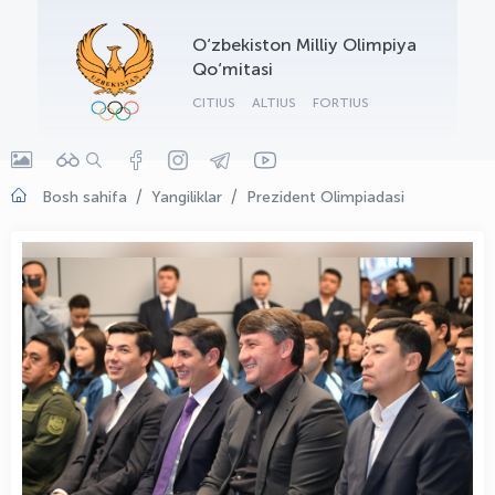
OLYMPCHIK AI - yordamchi
O‘zbekiston Milliy Olimpiya
Onlayn · olympic.uz
Qo‘mitasi
CITIUS
ALTIUS
FORTIUS
Bosh sahifa
Yangiliklar
Prezident Olimpiadasi