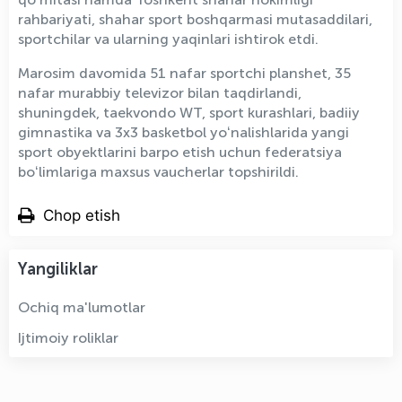
rahbariyati, shahar sport boshqarmasi mutasaddilari,
sportchilar va ularning yaqinlari ishtirok etdi.
Marosim davomida 51 nafar sportchi planshet, 35
nafar murabbiy televizor bilan taqdirlandi,
shuningdek, taekvondo WT, sport kurashlari, badiiy
gimnastika va 3x3 basketbol yoʻnalishlarida yangi
sport obyektlarini barpo etish uchun federatsiya
boʻlimlariga maxsus vaucherlar topshirildi.
Chop etish
Yangiliklar
Ochiq ma'lumotlar
Ijtimoiy roliklar