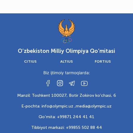
O‘zbekiston Milliy Olimpiya Qo‘mitasi
CITIUS
ALTIUS
FORTIUS
Biz ijtimoiy tarmoqlarda:
Manzil: Toshkent 100027, Botir Zokirov ko'chasi, 6
E-pochta: info@olympic.uz ,
media@olympic.uz
Qo‘mita: +99871 244 41 41
Tibbiyot markazi: +99855 502 88 44