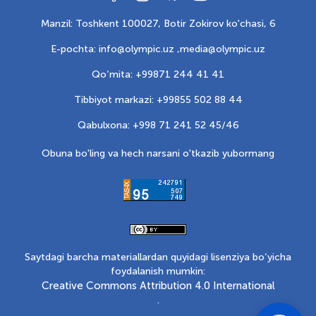
Manzil: Toshkent 100027, Botir Zokirov ko'chasi, 6
E-pochta: info@olympic.uz ,
media@olympic.uz
Qo‘mita: +99871 244 41 41
Tibbiyot markazi: +99855 502 88 44
Qabulxona: +998 71 241 52 45/46
Obuna bo'ling va hech narsani o'tkazib yubormang
Saytdagi barcha materiallardan quyidagi lisenziya bo‘yicha
foydalanish mumkin:
Creative Commons Attribution 4.0 International
.