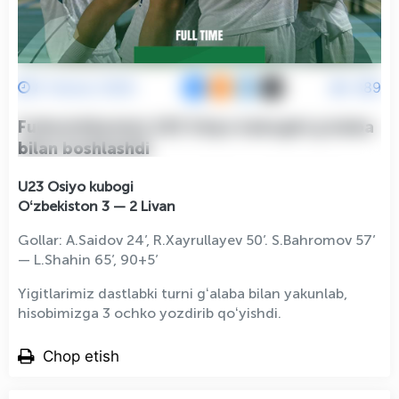
8 Yanvar 2026
889
Futbolchilarimiz U23 Osiyo kubogini g‘alaba
bilan boshlashdi
U23 Osiyo kubogi
Oʻzbekiston 3 — 2 Livan
Gollar: A.Saidov 24’, R.Xayrullayev 50’. S.Bahromov 57’
— L.Shahin 65’, 90+5’
Yigitlarimiz dastlabki turni gʻalaba bilan yakunlab,
hisobimizga 3 ochko yozdirib qoʻyishdi.
Chop etish