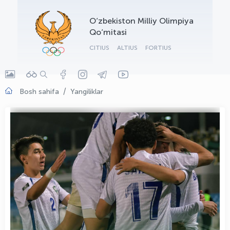
OLYMPCHIK AI - yordamchi
O‘zbekiston Milliy Olimpiya
Onlayn · olympic.uz
Qo‘mitasi
CITIUS
ALTIUS
FORTIUS
Bosh sahifa
Yangiliklar