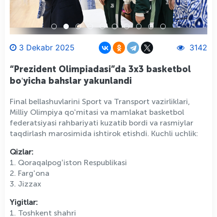
3 Dekabr 2025
3142
“Prezident Olimpiadasi”da 3x3 basketbol
boʻyicha bahslar yakunlandi
Final bellashuvlarini Sport va Transport vazirliklari,
Milliy Olimpiya qoʻmitasi va mamlakat basketbol
federatsiyasi rahbariyati kuzatib bordi va rasmiylar
taqdirlash marosimida ishtirok etishdi. Kuchli uchlik:
Qizlar:
1. Qoraqalpogʻiston Respublikasi
2. Fargʻona
3. Jizzax
Yigitlar:
1. Toshkent shahri