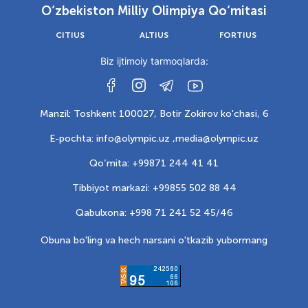
O‘zbekiston Milliy Olimpiya Qo‘mitasi
CITIUS
ALTIUS
FORTIUS
Biz ijtimoiy tarmoqlarda:
Manzil: Toshkent 100027, Botir Zokirov ko'chasi, 6
E-pochta: info@olympic.uz ,
media@olympic.uz
Qo‘mita: +99871 244 41 41
Tibbiyot markazi: +99855 502 88 44
Qabulxona: +998 71 241 52 45/46
Obuna bo'ling va hech narsani o'tkazib yubormang