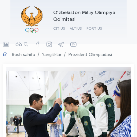
OLYMPCHIK AI - yordamchi
O‘zbekiston Milliy Olimpiya
Onlayn · olympic.uz
Qo‘mitasi
CITIUS
ALTIUS
FORTIUS
Bosh sahifa
Yangiliklar
Prezident Olimpiadasi