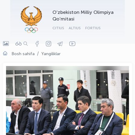
OLYMPCHIK AI - yordamchi
O‘zbekiston Milliy Olimpiya
Onlayn · olympic.uz
Qo‘mitasi
CITIUS
ALTIUS
FORTIUS
Bosh sahifa
Yangiliklar