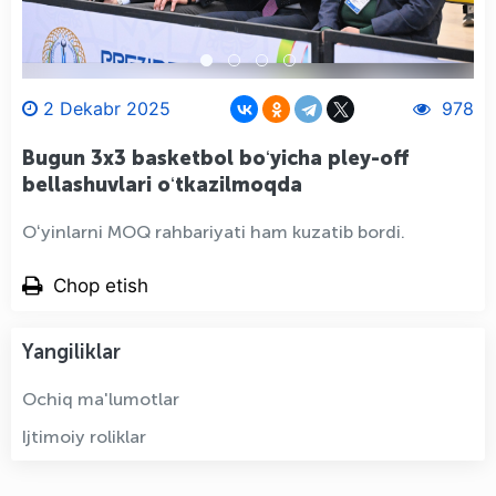
2 Dekabr 2025
978
Bugun 3x3 basketbol boʻyicha pley-off
bellashuvlari oʻtkazilmoqda
Oʻyinlarni MOQ rahbariyati ham kuzatib bordi.
Chop etish
Yangiliklar
Ochiq ma'lumotlar
Ijtimoiy roliklar