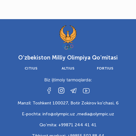
O‘zbekiston Milliy Olimpiya Qo‘mitasi
CITIUS
ALTIUS
FORTIUS
Biz ijtimoiy tarmoqlarda:
Manzil: Toshkent 100027, Botir Zokirov ko'chasi, 6
E-pochta: info@olympic.uz ,
media@olympic.uz
Qo‘mita: +99871 244 41 41
Tibbiyot markazi: +99855 502 88 44