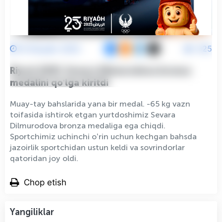
14 Noyabr 2025
925
Riyod-2025: Sevara Dilmurodova bronza
medalini qoʻlga kiritdi
Muay-tay bahslarida yana bir medal. -65 kg vazn
toifasida ishtirok etgan yurtdoshimiz Sevara
Dilmurodova bronza medaliga ega chiqdi.
Sportchimiz uchinchi oʻrin uchun kechgan bahsda
jazoirlik sportchidan ustun keldi va sovrindorlar
qatoridan joy oldi.
Chop etish
Yangiliklar