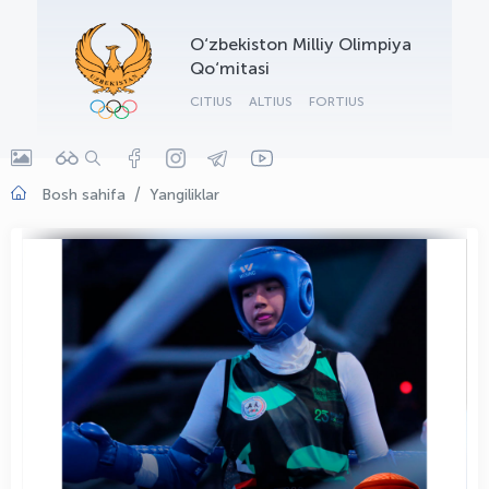
OLYMPCHIK AI - yordamchi
O‘zbekiston Milliy Olimpiya
Onlayn · olympic.uz
Qo‘mitasi
CITIUS
ALTIUS
FORTIUS
Bosh sahifa
Yangiliklar