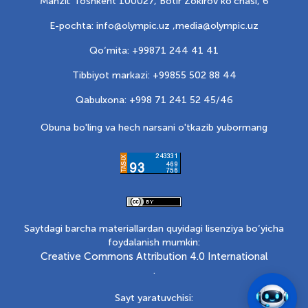
Manzil: Toshkent 100027, Botir Zokirov ko'chasi, 6
E-pochta: info@olympic.uz ,
media@olympic.uz
Qo‘mita: +99871 244 41 41
Tibbiyot markazi: +99855 502 88 44
Qabulxona: +998 71 241 52 45/46
Obuna bo'ling va hech narsani o'tkazib yubormang
Saytdagi barcha materiallardan quyidagi lisenziya bo‘yicha
foydalanish mumkin:
Creative Commons Attribution 4.0 International
.
Sayt yaratuvchisi: