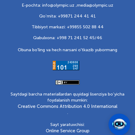
E-pochta: info@olympic.uz ,
media@olympic.uz
Qo‘mita: +99871 244 41 41
Tibbiyot markazi: +99855 502 88 44
Qabulxona: +998 71 241 52 45/46
Obuna bo'ling va hech narsani o'tkazib yubormang
Saytdagi barcha materiallardan quyidagi lisenziya bo‘yicha
foydalanish mumkin:
Creative Commons Attribution 4.0 International
.
Sayt yaratuvchisi:
Online Service Group