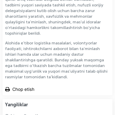
tadbirni yuqori saviyada tashkil etish, nufuzli xorijiy
delegatsiyalarni kutib olish uchun barcha zarur
sharoitlarni yaratish, xavfsizlik va mehmonlar
qulayligini ta’minlash, shuningdek, mas’ul idoralar
o‘rtasidagi hamkorlikni takomillashtirish bo‘yicha
topshiriqlar berildi.
Alohida e’tibor logistika masalalari, volontyorlar
faoliyati, ishtirokchilarni axborot bilan ta’minlash
ishlari hamda ular uchun madaniy dastur
shakllantirishga qaratildi. Bunday yuksak maqomga
ega tadbirni o‘tkazish barcha tuzilmalar tomonidan
maksimal uyg‘unlik va yuqori mas’uliyatni talab qilishi
rasmiylar tomonidan ta’kidlandi.
Chop etish
Yangiliklar