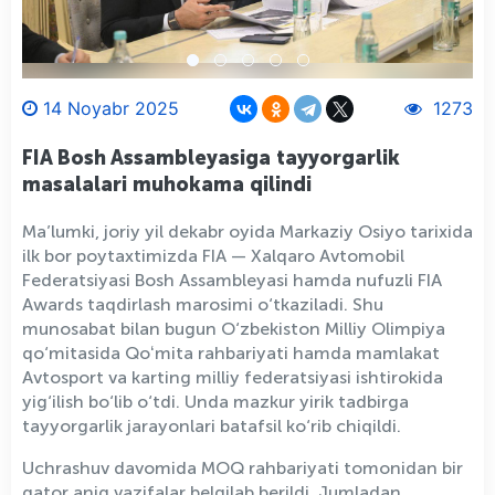
14 Noyabr 2025
1273
FIA Bosh Assambleyasiga tayyorgarlik
masalalari muhokama qilindi
Ma’lumki, joriy yil dekabr oyida Markaziy Osiyo tarixida
ilk bor poytaxtimizda FIA — Xalqaro Avtomobil
Federatsiyasi Bosh Assambleyasi hamda nufuzli FIA
Awards taqdirlash marosimi o‘tkaziladi. Shu
munosabat bilan bugun O‘zbekiston Milliy Olimpiya
qo‘mitasida Qoʻmita rahbariyati hamda mamlakat
Avtosport va karting milliy federatsiyasi ishtirokida
yig‘ilish bo‘lib o‘tdi. Unda mazkur yirik tadbirga
tayyorgarlik jarayonlari batafsil ko‘rib chiqildi.
Uchrashuv davomida MOQ rahbariyati tomonidan bir
qator aniq vazifalar belgilab berildi. Jumladan,