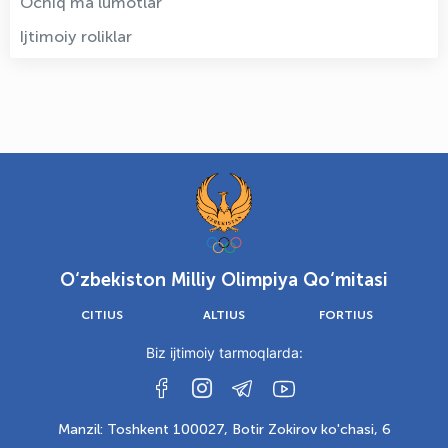
Ochiq ma'lumotlar
Ijtimoiy roliklar
O‘zbekiston Milliy Olimpiya Qo‘mitasi
CITIUS
ALTIUS
FORTIUS
Biz ijtimoiy tarmoqlarda:
Manzil: Toshkent 100027, Botir Zokirov ko'chasi, 6