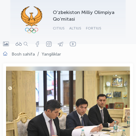
OLYMPCHIK AI - yordamchi
O‘zbekiston Milliy Olimpiya
Onlayn · olympic.uz
Qo‘mitasi
CITIUS
ALTIUS
FORTIUS
Bosh sahifa
Yangiliklar