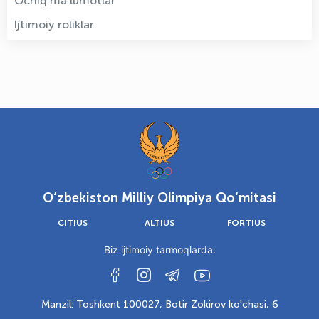
Ochiq ma'lumotlar
Ijtimoiy roliklar
O‘zbekiston Milliy Olimpiya Qo‘mitasi
CITIUS
ALTIUS
FORTIUS
Biz ijtimoiy tarmoqlarda:
Manzil: Toshkent 100027, Botir Zokirov ko'chasi, 6