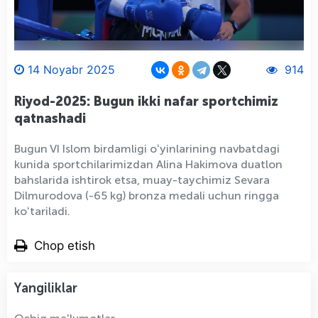
14 Noyabr 2025
914
Riyod-2025: Bugun ikki nafar sportchimiz
qatnashadi
Bugun VI Islom birdamligi oʻyinlarining navbatdagi
kunida sportchilarimizdan Alina Hakimova duatlon
bahslarida ishtirok etsa, muay-taychimiz Sevara
Dilmurodova (-65 kg) bronza medali uchun ringga
koʻtariladi.
Chop etish
Yangiliklar