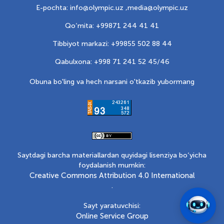
E-pochta: info@olympic.uz ,
media@olympic.uz
Qo‘mita: +99871 244 41 41
Tibbiyot markazi: +99855 502 88 44
Qabulxona: +998 71 241 52 45/46
Obuna bo'ling va hech narsani o'tkazib yubormang
Saytdagi barcha materiallardan quyidagi lisenziya bo‘yicha
foydalanish mumkin:
Creative Commons Attribution 4.0 International
.
Sayt yaratuvchisi:
Online Service Group