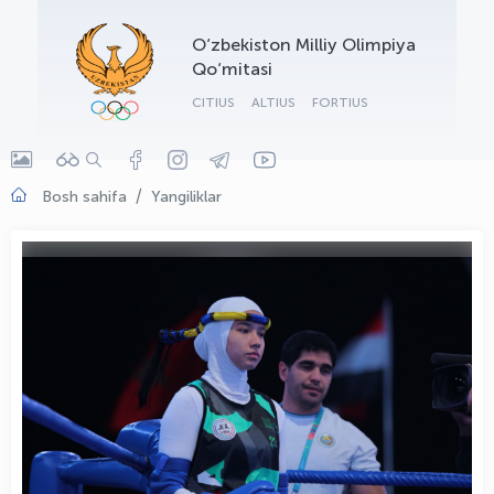
OLYMPCHIK AI - yordamchi
O‘zbekiston Milliy Olimpiya
Onlayn · olympic.uz
Qo‘mitasi
CITIUS
ALTIUS
FORTIUS
Bosh sahifa
Yangiliklar