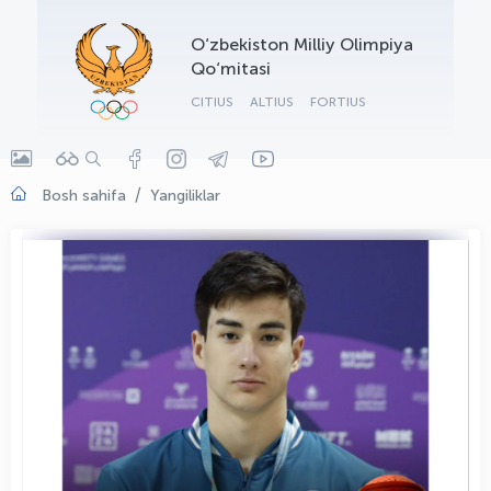
OLYMPCHIK AI - yordamchi
O‘zbekiston Milliy Olimpiya
Onlayn · olympic.uz
Qo‘mitasi
CITIUS
ALTIUS
FORTIUS
Bosh sahifa
Yangiliklar