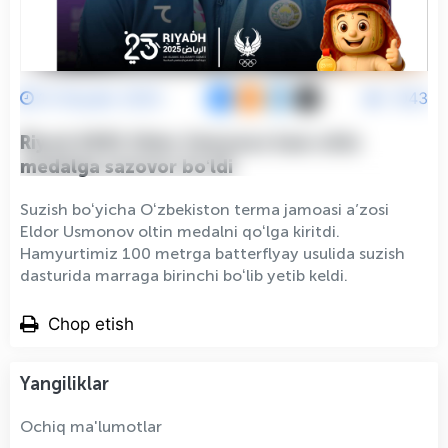
12 Noyabr 2025
1043
Riyod-2025: Eldor Usmonov ham oltin
medalga sazovor boʻldi
Suzish boʻyicha Oʻzbekiston terma jamoasi a’zosi
Eldor Usmonov oltin medalni qoʻlga kiritdi.
Hamyurtimiz 100 metrga batterflyay usulida suzish
dasturida marraga birinchi boʻlib yetib keldi.
Chop etish
Yangiliklar
Ochiq ma'lumotlar