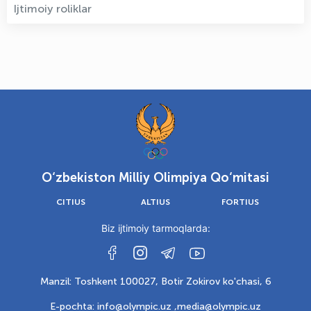
Ijtimoiy roliklar
O‘zbekiston Milliy Olimpiya Qo‘mitasi
CITIUS
ALTIUS
FORTIUS
Biz ijtimoiy tarmoqlarda:
Manzil: Toshkent 100027, Botir Zokirov ko'chasi, 6
E-pochta: info@olympic.uz ,
media@olympic.uz