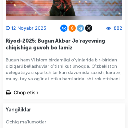
12 Noyabr 2025
882
Riyod-2025: Bugun Akbar Joʻrayevning
chiqishiga guvoh boʻlamiz
Bugun ham VI Islom birdamligi oʻyinlarida bir-biridan
qiziqarli bellashuvlar oʻtishi kutilmoqda. Oʻzbekiston
delegatsiyasi sportchilar kun davomida suzish, karate,
muay-tay va ogʻir atletika bahslarida ishtirok etishadi.
Chop etish
Yangiliklar
Ochiq ma'lumotlar