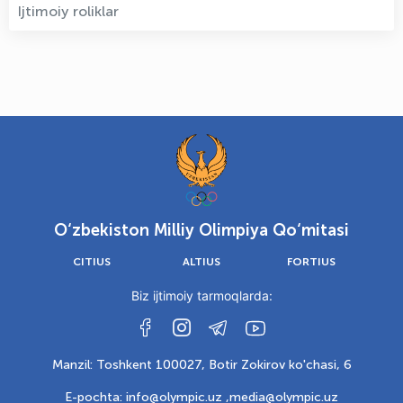
Ijtimoiy roliklar
O‘zbekiston Milliy Olimpiya Qo‘mitasi
CITIUS
ALTIUS
FORTIUS
Biz ijtimoiy tarmoqlarda:
Manzil: Toshkent 100027, Botir Zokirov ko'chasi, 6
E-pochta: info@olympic.uz ,
media@olympic.uz