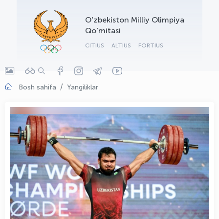
OLYMPCHIK AI - yordamchi
O‘zbekiston Milliy Olimpiya
Onlayn · olympic.uz
Qo‘mitasi
CITIUS
ALTIUS
FORTIUS
Bosh sahifa
Yangiliklar