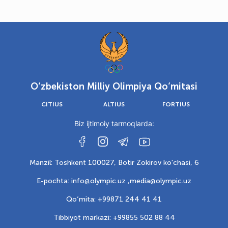
O‘zbekiston Milliy Olimpiya Qo‘mitasi
CITIUS
ALTIUS
FORTIUS
Biz ijtimoiy tarmoqlarda:
Manzil: Toshkent 100027, Botir Zokirov ko'chasi, 6
E-pochta: info@olympic.uz ,
media@olympic.uz
Qo‘mita: +99871 244 41 41
Tibbiyot markazi: +99855 502 88 44