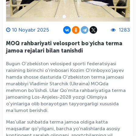
10 Noyabr 2025
1283
MOQ rahbariyati velosport boʻyicha terma
jamoa rejalari bilan tanishdi
Bugun Oʻzbekiston velosiped sporti federatsiyasi
raisining birinchi oʻrinbosari Kozim Oʻrinboyxoʻjayev
hamda shosse dasturida Oʻzbekiston terma jamoasi
murabbiyi Vladimir Starchik (Ukraina) MOQda
mehmon boʻlishdi. Ular Qoʻmita rahbariyatiga terma
jamoaning Los-Anjeles-2028 yozgi Olimpiya
oʻyinlariga olib borayotgan tayyorgarligi xususida
ma’lumot berishdi.
Mas’ullar suhbatda terma jamoa oldiga katta
maqsadlar qoʻyilgani, barcha yoʻnalishlarda asosiy
kontingent saralab olingani, sportchilarning yil