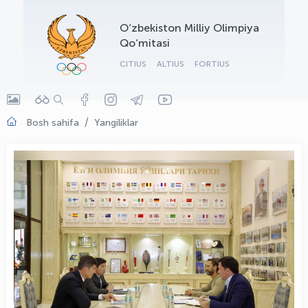
OLYMPCHIK AI - yordamchi
O‘zbekiston Milliy Olimpiya
Onlayn · olympic.uz
Qo‘mitasi
CITIUS
ALTIUS
FORTIUS
Bosh sahifa
Yangiliklar