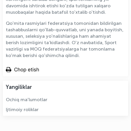
davomida ishtirok etishi koʻzda tutilgan xalqaro
musobaqalar haqida batafsil toʻxtalib oʻtishdi.
Qoʻmita rasmiylari federatsiya tomonidan bildirilgan
tashabbuslarni qoʻllab-quvvatlab, uni yanada boyitish,
xususan, seleksiya yoʻnalishlariga ham ahamiyat
berish lozimligini ta’kidlashdi. Oʻz navbatida, Sport
vazirligi va MOQ federatsiyalarga har tomonlama
koʻmak berishi qoʻshimcha qilindi.
Chop etish
Yangiliklar
Ochiq ma'lumotlar
Ijtimoiy roliklar