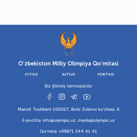
O‘zbekiston Milliy Olimpiya Qo‘mitasi
CITIUS
ALTIUS
FORTIUS
Biz ijtimoiy tarmoqlarda:
Manzil: Toshkent 100027, Botir Zokirov ko'chasi, 6
E-pochta: info@olympic.uz ,
media@olympic.uz
Qo‘mita: +99871 244 41 41