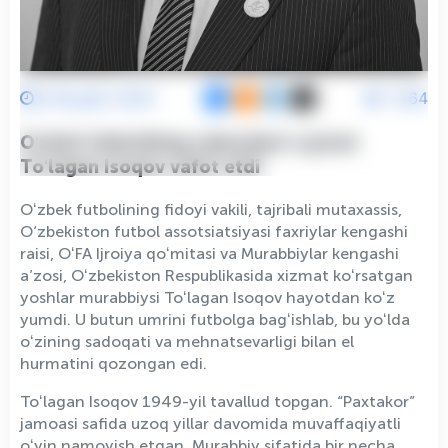
8 Noyabr 2025
1264
Oʻzbek futbolining zabardast oʻgʻloni
Toʻlagan Isoqov vafot etdi
Oʻzbek futbolining fidoyi vakili, tajribali mutaxassis,
O‘zbekiston futbol assotsiatsiyasi faxriylar kengashi
raisi, OʻFA Ijroiya qoʻmitasi va Murabbiylar kengashi
a’zosi, Oʻzbekiston Respublikasida xizmat koʻrsatgan
yoshlar murabbiysi Toʻlagan Isoqov hayotdan koʻz
yumdi. U butun umrini futbolga bagʻishlab, bu yoʻlda
oʻzining sadoqati va mehnatsevarligi bilan el
hurmatini qozongan edi.
Toʻlagan Isoqov 1949-yil tavallud topgan. “Paxtakor”
jamoasi safida uzoq yillar davomida muvaffaqiyatli
oʻyin namoyish etgan. Murabbiy sifatida bir necha