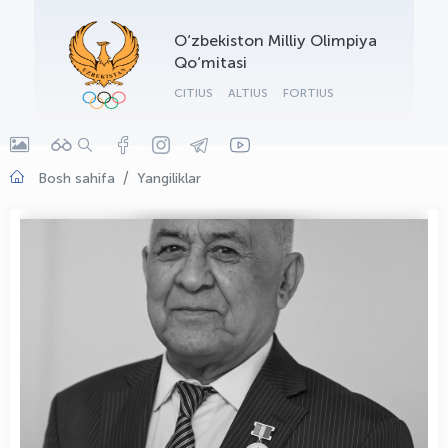
OLYMPCHIK AI - yordamchi
O‘zbekiston Milliy Olimpiya
Onlayn · olympic.uz
Qo‘mitasi
CITIUS
ALTIUS
FORTIUS
Bosh sahifa
Yangiliklar