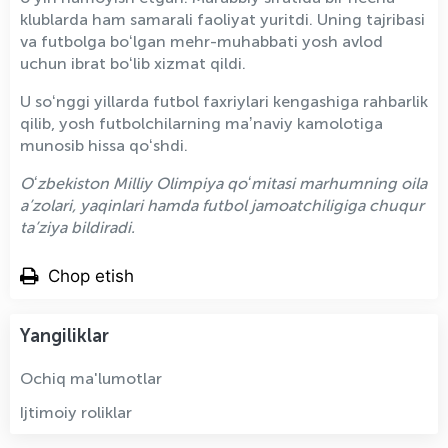
klublarda ham samarali faoliyat yuritdi. Uning tajribasi
va futbolga boʻlgan mehr-muhabbati yosh avlod
uchun ibrat boʻlib xizmat qildi.
U soʻnggi yillarda futbol faxriylari kengashiga rahbarlik
qilib, yosh futbolchilarning maʼnaviy kamolotiga
munosib hissa qoʻshdi.
Oʻzbekiston Milliy Olimpiya qoʻmitasi marhumning oila
a’zolari, yaqinlari hamda futbol jamoatchiligiga chuqur
ta’ziya bildiradi.
Chop etish
Yangiliklar
Ochiq ma'lumotlar
Ijtimoiy roliklar