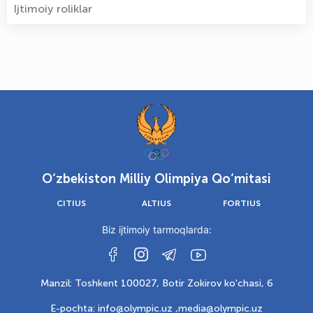
Ijtimoiy roliklar
O‘zbekiston Milliy Olimpiya Qo‘mitasi
CITIUS
ALTIUS
FORTIUS
Biz ijtimoiy tarmoqlarda:
Manzil: Toshkent 100027, Botir Zokirov ko'chasi, 6
E-pochta: info@olympic.uz ,
media@olympic.uz