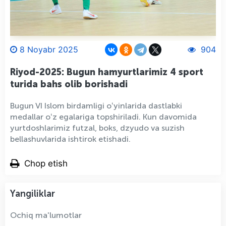
8 Noyabr 2025
904
Riyod-2025: Bugun hamyurtlarimiz 4 sport
turida bahs olib borishadi
Bugun VI Islom birdamligi oʻyinlarida dastlabki
medallar oʻz egalariga topshiriladi. Kun davomida
yurtdoshlarimiz futzal, boks, dzyudo va suzish
bellashuvlarida ishtirok etishadi.
Chop etish
Yangiliklar
Ochiq ma'lumotlar