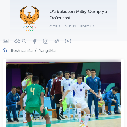
OLYMPCHIK AI - yordamchi
O‘zbekiston Milliy Olimpiya
Onlayn · olympic.uz
Qo‘mitasi
CITIUS
ALTIUS
FORTIUS
Bosh sahifa
Yangiliklar