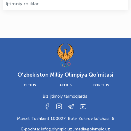
Ijtimoiy roliklar
O‘zbekiston Milliy Olimpiya Qo‘mitasi
CITIUS
ALTIUS
FORTIUS
Biz ijtimoiy tarmoqlarda:
Manzil: Toshkent 100027, Botir Zokirov ko'chasi, 6
E-pochta: info@olympic.uz ,
media@olympic.uz