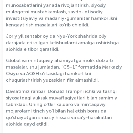
munosabatlarini yanada rivojlantirish, siyosiy
muloqotni mustahkamlash, savdo-iqtisodiy,
investitsiyaviy va madaniy-gumanitar hamkorlikni
kengaytirish masalalari ko‘rib chiqildi.
Joriy yil sentabr oyida Nyu-York shahrida oliy
darajada erishilgan kelishuvlarni amalga oshirishga
alohida e’tibor qaratildi.
Global va mintaqaviy ahamiyatga molik dolzarb
masalalar, shu jumladan, “C5+1” formatida Markaziy
Osiyo va AQSH o‘rtasidagi hamkorlikni
chuqurlashtirish yuzasidan fikr almashildi.
Davlatimiz rahbari Donald Trampni ichki va tashqi
siyosatdagi yuksak muvaffaqiyatlari bilan samimiy
tabrikladi. Uning o‘tkir xalqaro va mintaqaviy
mojarolarni tinch yo‘l bilan hal etish borasida
qo‘shayotgan shaxsiy hissasi va sa’y-harakatlari
alohida qayd etildi.