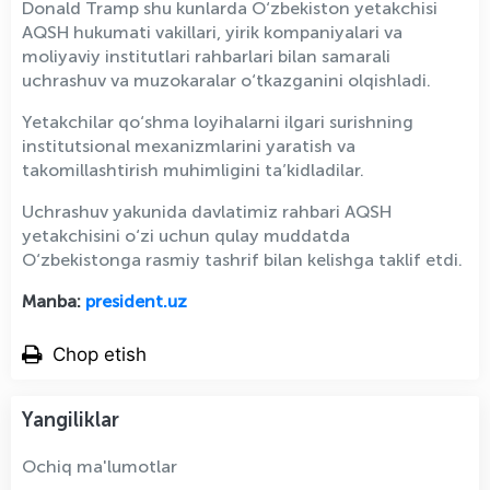
Donald Tramp shu kunlarda O‘zbekiston yetakchisi
AQSH hukumati vakillari, yirik kompaniyalari va
moliyaviy institutlari rahbarlari bilan samarali
uchrashuv va muzokaralar o‘tkazganini olqishladi.
Yetakchilar qo‘shma loyihalarni ilgari surishning
institutsional mexanizmlarini yaratish va
takomillashtirish muhimligini ta’kidladilar.
Uchrashuv yakunida davlatimiz rahbari AQSH
yetakchisini o‘zi uchun qulay muddatda
O‘zbekistonga rasmiy tashrif bilan kelishga taklif etdi.
Manba:
president.uz
Chop etish
Yangiliklar
Ochiq ma'lumotlar