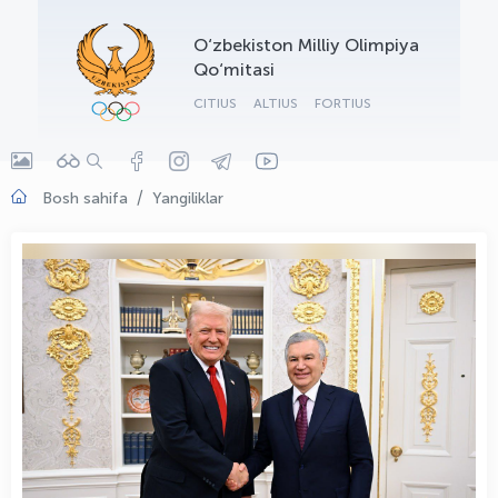
OLYMPCHIK AI - yordamchi
O‘zbekiston Milliy Olimpiya
Onlayn · olympic.uz
Qo‘mitasi
CITIUS
ALTIUS
FORTIUS
Bosh sahifa
Yangiliklar