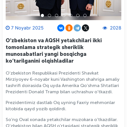
7 Noyabr 2025
2028
O‘zbekiston va AQSH yetakchilari ikki
tomonlama strategik sheriklik
munosabatlari yangi bosqichga
ko‘tarilganini olqishladilar
O‘zbekiston Respublikasi Prezidenti Shavkat
Mirziyoyev 6-noyabr kuni Vashington shahriga amaliy
tashrifi doirasida Oq uyda Amerika Qo‘shma Shtatlari
Prezidenti Donald Tramp bilan uchrashuv o‘tkazdi.
Prezidentimiz dastlab Oq uyning Faxriy mehmonlar
kitobida qayd yozib qoldirdi.
So‘ng Oval xonada yetakchilar muzokara o‘tkazdilar.
O‘zbekiston bilan AQSH o‘rtasidagi strategik sheriklik