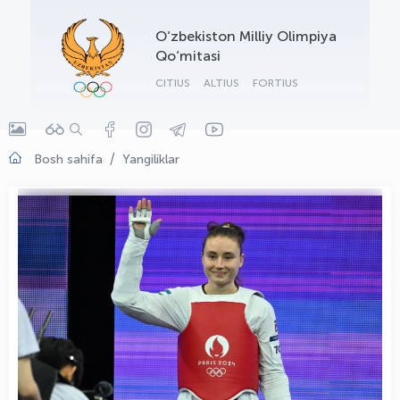
OLYMPCHIK AI - yordamchi
O‘zbekiston Milliy Olimpiya
Onlayn · olympic.uz
Qo‘mitasi
CITIUS
ALTIUS
FORTIUS
Bosh sahifa
Yangiliklar