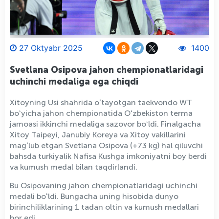
27 Oktyabr 2025
1400
Svetlana Osipova jahon chempionatlaridagi
uchinchi medaliga ega chiqdi
Xitoyning Usi shahrida oʻtayotgan taekvondo WT
boʻyicha jahon chempionatida Oʻzbekiston terma
jamoasi ikkinchi medaliga sazovor boʻldi. Finalgacha
Xitoy Taipeyi, Janubiy Koreya va Xitoy vakillarini
magʻlub etgan Svetlana Osipova (+73 kg) hal qiluvchi
bahsda turkiyalik Nafisa Kushga imkoniyatni boy berdi
va kumush medal bilan taqdirlandi.
Bu Osipovaning jahon chempionatlaridagi uchinchi
medali boʻldi. Bungacha uning hisobida dunyo
birinchiliklarining 1 tadan oltin va kumush medallari
bor edi.