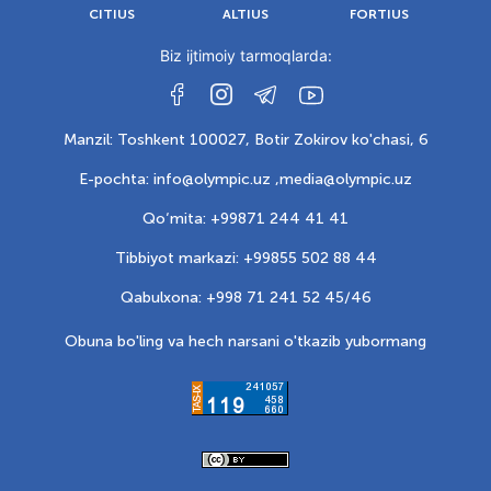
CITIUS
ALTIUS
FORTIUS
Biz ijtimoiy tarmoqlarda:
Manzil: Toshkent 100027, Botir Zokirov ko'chasi, 6
E-pochta: info@olympic.uz ,
media@olympic.uz
Qo‘mita: +99871 244 41 41
Tibbiyot markazi: +99855 502 88 44
Qabulxona: +998 71 241 52 45/46
Obuna bo'ling va hech narsani o'tkazib yubormang