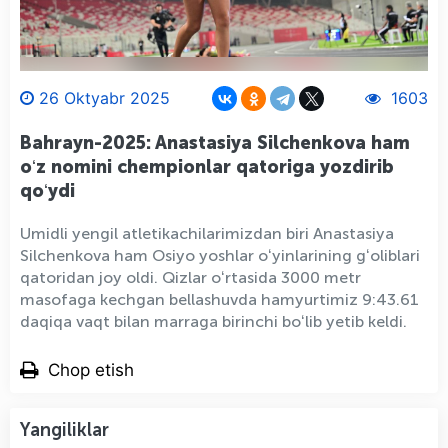
26 Oktyabr 2025
1603
Bahrayn-2025: Anastasiya Silchenkova ham
oʻz nomini chempionlar qatoriga yozdirib
qoʻydi
Umidli yengil atletikachilarimizdan biri Anastasiya
Silchenkova ham Osiyo yoshlar oʻyinlarining gʻoliblari
qatoridan joy oldi. Qizlar oʻrtasida 3000 metr
masofaga kechgan bellashuvda hamyurtimiz 9:43.61
daqiqa vaqt bilan marraga birinchi boʻlib yetib keldi.
Chop etish
Yangiliklar