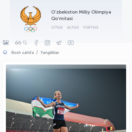
OLYMPCHIK AI - yordamchi
O‘zbekiston Milliy Olimpiya
Onlayn · olympic.uz
Qo‘mitasi
CITIUS
ALTIUS
FORTIUS
Bosh sahifa
Yangiliklar