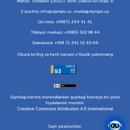
Manzil: Toshkent 100027, Botir Zokirov ko'chasi, 6
E-pochta: info@olympic.uz ,
media@olympic.uz
Qo‘mita: +99871 244 41 41
Tibbiyot markazi: +99855 502 88 44
Qabulxona: +998 71 241 52 45/46
Obuna bo'ling va hech narsani o'tkazib yubormang
Saytdagi barcha materiallardan quyidagi lisenziya bo‘yicha
foydalanish mumkin:
Creative Commons Attribution 4.0 International
.
Sayt yaratuvchisi: