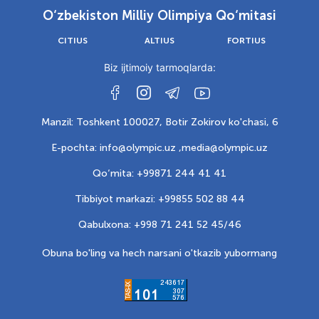
O‘zbekiston Milliy Olimpiya Qo‘mitasi
CITIUS
ALTIUS
FORTIUS
Biz ijtimoiy tarmoqlarda:
Manzil: Toshkent 100027, Botir Zokirov ko'chasi, 6
E-pochta: info@olympic.uz ,
media@olympic.uz
Qo‘mita: +99871 244 41 41
Tibbiyot markazi: +99855 502 88 44
Qabulxona: +998 71 241 52 45/46
Obuna bo'ling va hech narsani o'tkazib yubormang