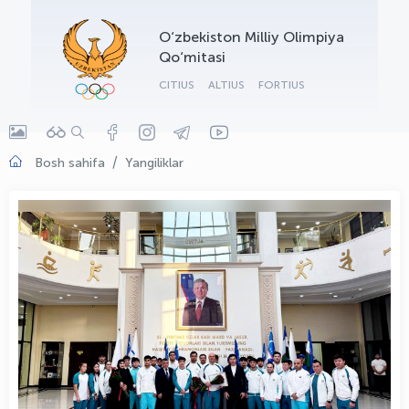
OLYMPCHIK AI - yordamchi
O‘zbekiston Milliy Olimpiya
Onlayn · olympic.uz
Qo‘mitasi
CITIUS
ALTIUS
FORTIUS
Bosh sahifa
Yangiliklar