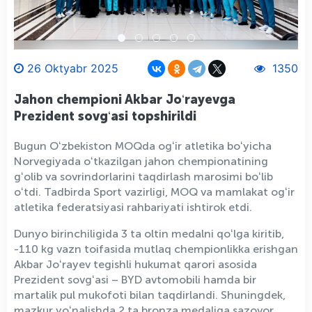
26 Oktyabr 2025
1350
Jahon chempioni Akbar Joʻrayevga
Prezident sovgʻasi topshirildi
Bugun Oʻzbekiston MOQda ogʻir atletika boʻyicha
Norvegiyada oʻtkazilgan jahon chempionatining
gʻolib va sovrindorlarini taqdirlash marosimi boʻlib
oʻtdi. Tadbirda Sport vazirligi, MOQ va mamlakat ogʻir
atletika federatsiyasi rahbariyati ishtirok etdi.
Dunyo birinchiligida 3 ta oltin medalni qoʻlga kiritib,
-110 kg vazn toifasida mutlaq chempionlikka erishgan
Akbar Joʻrayev tegishli hukumat qarori asosida
Prezident sovgʻasi – BYD avtomobili hamda bir
martalik pul mukofoti bilan taqdirlandi. Shuningdek,
mazkur yoʻnalishda 2 ta bronza medaliga sazovor