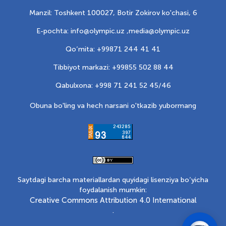
Manzil: Toshkent 100027, Botir Zokirov ko'chasi, 6
E-pochta: info@olympic.uz ,
media@olympic.uz
Qo‘mita: +99871 244 41 41
Tibbiyot markazi: +99855 502 88 44
Qabulxona: +998 71 241 52 45/46
Obuna bo'ling va hech narsani o'tkazib yubormang
Saytdagi barcha materiallardan quyidagi lisenziya bo‘yicha
foydalanish mumkin:
Creative Commons Attribution 4.0 International
.