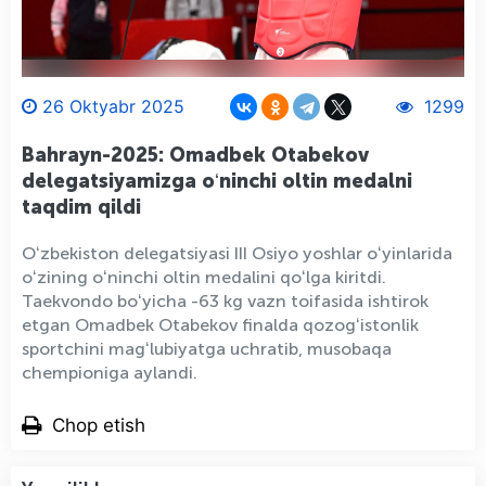
26 Oktyabr 2025
1299
Bahrayn-2025: Omadbek Otabekov
delegatsiyamizga oʻninchi oltin medalni
taqdim qildi
Oʻzbekiston delegatsiyasi III Osiyo yoshlar oʻyinlarida
oʻzining oʻninchi oltin medalini qoʻlga kiritdi.
Taekvondo boʻyicha -63 kg vazn toifasida ishtirok
etgan Omadbek Otabekov finalda qozogʻistonlik
sportchini magʻlubiyatga uchratib, musobaqa
chempioniga aylandi.
Chop etish