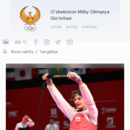
OLYMPCHIK AI - yordamchi
O‘zbekiston Milliy Olimpiya
Onlayn · olympic.uz
Qo‘mitasi
CITIUS
ALTIUS
FORTIUS
Bosh sahifa
Yangiliklar