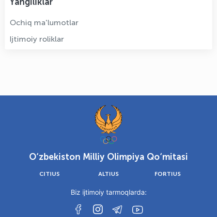
Yangiliklar
Ochiq ma'lumotlar
Ijtimoiy roliklar
O‘zbekiston Milliy Olimpiya Qo‘mitasi
CITIUS
ALTIUS
FORTIUS
Biz ijtimoiy tarmoqlarda: