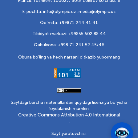
Manzil: Toshkent 100027, Botir Zokirov ko'chasi, 6
E-pochta: info@olympic.uz ,
media@olympic.uz
Qo‘mita: +99871 244 41 41
Tibbiyot markazi: +99855 502 88 44
Qabulxona: +998 71 241 52 45/46
Obuna bo'ling va hech narsani o'tkazib yubormang
Saytdagi barcha materiallardan quyidagi lisenziya bo‘yicha
foydalanish mumkin:
Creative Commons Attribution 4.0 International
.
Sayt yaratuvchisi: