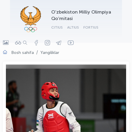
OLYMPCHIK AI - yordamchi
O‘zbekiston Milliy Olimpiya
Onlayn · olympic.uz
Qo‘mitasi
CITIUS
ALTIUS
FORTIUS
Bosh sahifa
Yangiliklar