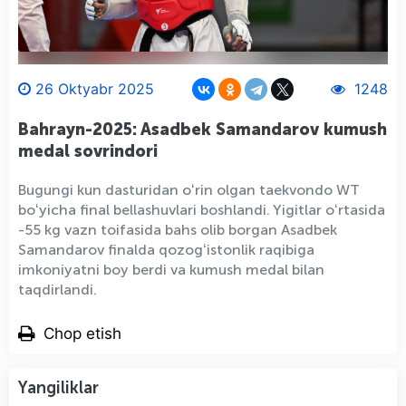
26 Oktyabr 2025
1248
Bahrayn-2025: Asadbek Samandarov kumush
medal sovrindori
Bugungi kun dasturidan oʻrin olgan taekvondo WT
boʻyicha final bellashuvlari boshlandi. Yigitlar oʻrtasida
-55 kg vazn toifasida bahs olib borgan Asadbek
Samandarov finalda qozogʻistonlik raqibiga
imkoniyatni boy berdi va kumush medal bilan
taqdirlandi.
Chop etish
Yangiliklar