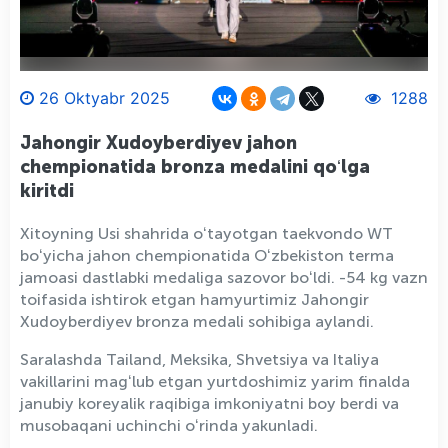
26 Oktyabr 2025
1288
Jahongir Xudoyberdiyev jahon
chempionatida bronza medalini qoʻlga
kiritdi
Xitoyning Usi shahrida oʻtayotgan taekvondo WT
boʻyicha jahon chempionatida Oʻzbekiston terma
jamoasi dastlabki medaliga sazovor boʻldi. -54 kg vazn
toifasida ishtirok etgan hamyurtimiz Jahongir
Xudoyberdiyev bronza medali sohibiga aylandi.
Saralashda Tailand, Meksika, Shvetsiya va Italiya
vakillarini magʻlub etgan yurtdoshimiz yarim finalda
janubiy koreyalik raqibiga imkoniyatni boy berdi va
musobaqani uchinchi oʻrinda yakunladi.