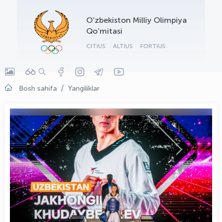
OLYMPCHIK AI - yordamchi
O‘zbekiston Milliy Olimpiya
Onlayn · olympic.uz
Qo‘mitasi
CITIUS
ALTIUS
FORTIUS
Bosh sahifa
Yangiliklar