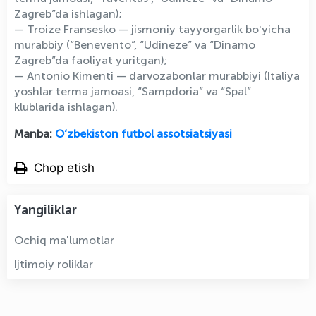
Zagreb”da ishlagan);
— Troize Fransesko — jismoniy tayyorgarlik boʻyicha
murabbiy (“Benevento”, “Udineze” va “Dinamo
Zagreb”da faoliyat yuritgan);
— Antonio Kimenti — darvozabonlar murabbiyi (Italiya
yoshlar terma jamoasi, “Sampdoria” va “Spal”
klublarida ishlagan).
Manba:
O‘zbekiston futbol assotsiatsiyasi
Chop etish
Yangiliklar
Ochiq ma'lumotlar
Ijtimoiy roliklar