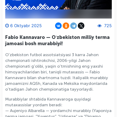
6 Oktyabr 2025
725
Fabio Kannavaro — Oʻzbekiston milliy terma
jamoasi bosh murabbiyi!
Oʻzbekiston futbol assotsiatsiyasi 3 karra Jahon
chempionati ishtirokchisi, 2006-yilgi Jahon
chempionati gʻolibi, yaqin oʻtmishning eng yaxshi
himoyachilaridan biri, taniqli mutaxassis — Fabio
Kannavaro bilan shartnoma tuzdi. Italiyalik murabbiy
jamoamizni AQSh, Kanada va Meksika maydonlarida
oʻtadigan Jahon chempionatiga tayyorlaydi.
Murabbiylar shtabida Kannavaroga quyidagi
mutaxassislar yordam beradi:
— Aujeniyo Albarella — yordamchi murabbiy (Yaponiya
terma jamoasi, “Yuventus”, “Udineze” va “Dinamo