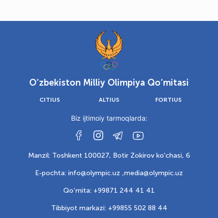
O‘zbekiston Milliy Olimpiya Qo‘mitasi
CITIUS
ALTIUS
FORTIUS
Biz ijtimoiy tarmoqlarda:
Manzil: Toshkent 100027, Botir Zokirov ko'chasi, 6
E-pochta: info@olympic.uz ,
media@olympic.uz
Qo‘mita: +99871 244 41 41
Tibbiyot markazi: +99855 502 88 44