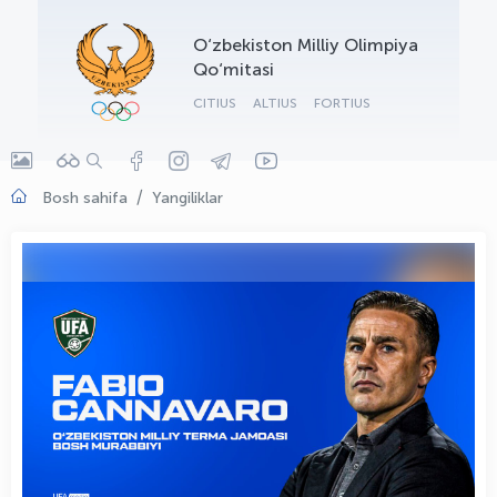
OLYMPCHIK AI - yordamchi
O‘zbekiston Milliy Olimpiya
Onlayn · olympic.uz
Qo‘mitasi
CITIUS
ALTIUS
FORTIUS
Bosh sahifa
Yangiliklar