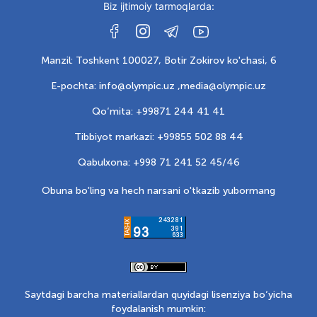
Biz ijtimoiy tarmoqlarda:
Manzil: Toshkent 100027, Botir Zokirov ko'chasi, 6
E-pochta: info@olympic.uz ,
media@olympic.uz
Qo‘mita: +99871 244 41 41
Tibbiyot markazi: +99855 502 88 44
Qabulxona: +998 71 241 52 45/46
Obuna bo'ling va hech narsani o'tkazib yubormang
Saytdagi barcha materiallardan quyidagi lisenziya bo‘yicha
foydalanish mumkin: