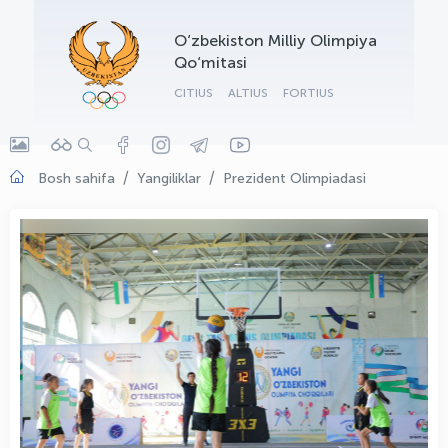
OLYMPCHIK AI - yordamchi
O‘zbekiston Milliy Olimpiya
Onlayn · olympic.uz
Qo‘mitasi
CITIUS
ALTIUS
FORTIUS
Bosh sahifa
Yangiliklar
Prezident Olimpiadasi