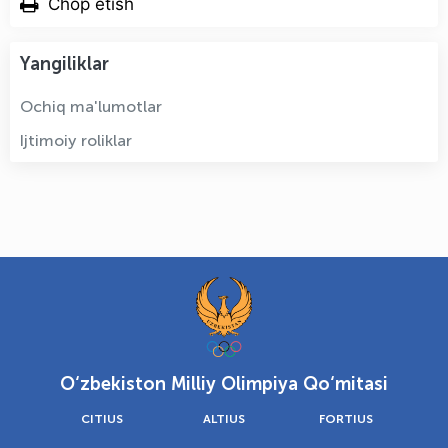
Chop etish
Yangiliklar
Ochiq ma'lumotlar
Ijtimoiy roliklar
O‘zbekiston Milliy Olimpiya Qo‘mitasi
CITIUS
ALTIUS
FORTIUS