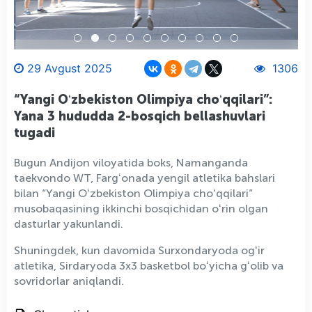
29 Avgust 2025
1306
“Yangi Oʻzbekiston Olimpiya choʻqqilari”:
Yana 3 hududda 2-bosqich bellashuvlari
tugadi
Bugun Andijon viloyatida boks, Namanganda
taekvondo WT, Fargʻonada yengil atletika bahslari
bilan “Yangi Oʻzbekiston Olimpiya choʻqqilari”
musobaqasining ikkinchi bosqichidan oʻrin olgan
dasturlar yakunlandi.
Shuningdek, kun davomida Surxondaryoda ogʻir
atletika, Sirdaryoda 3x3 basketbol boʻyicha gʻolib va
sovridorlar aniqlandi.