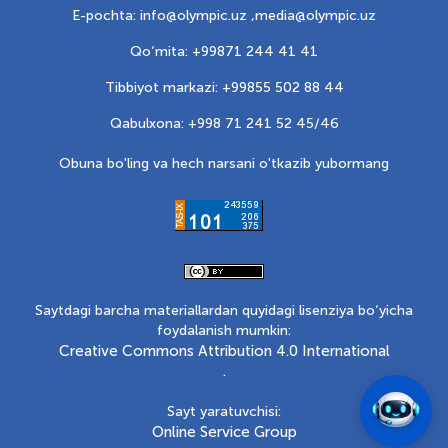
E-pochta: info@olympic.uz ,
media@olympic.uz
Qo‘mita: +99871 244 41 41
Tibbiyot markazi: +99855 502 88 44
Qabulxona: +998 71 241 52 45/46
Obuna bo'ling va hech narsani o'tkazib yubormang
Saytdagi barcha materiallardan quyidagi lisenziya bo‘yicha
foydalanish mumkin:
Creative Commons Attribution 4.0 International
.
Sayt yaratuvchisi:
Online Service Group