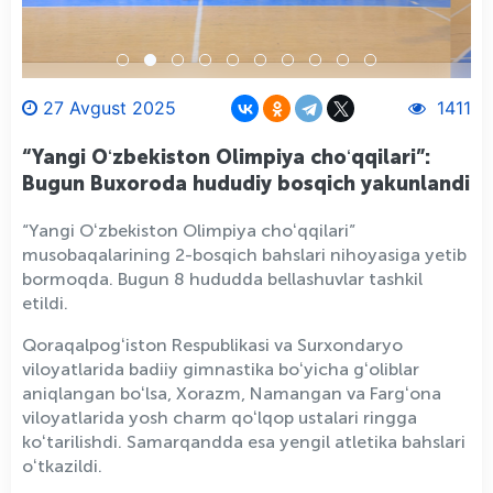
27 Avgust 2025
1411
“Yangi Oʻzbekiston Olimpiya choʻqqilari”:
Bugun Buxoroda hududiy bosqich yakunlandi
“Yangi Oʻzbekiston Olimpiya choʻqqilari”
musobaqalarining 2-bosqich bahslari nihoyasiga yetib
bormoqda. Bugun 8 hududda bellashuvlar tashkil
etildi.
Qoraqalpogʻiston Respublikasi va Surxondaryo
viloyatlarida badiiy gimnastika boʻyicha gʻoliblar
aniqlangan boʻlsa, Xorazm, Namangan va Fargʻona
viloyatlarida yosh charm qoʻlqop ustalari ringga
koʻtarilishdi. Samarqandda esa yengil atletika bahslari
oʻtkazildi.