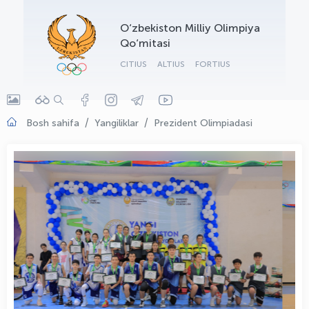
OLYMPCHIK AI - yordamchi
O‘zbekiston Milliy Olimpiya
Onlayn · olympic.uz
Qo‘mitasi
CITIUS
ALTIUS
FORTIUS
Bosh sahifa
Yangiliklar
Prezident Olimpiadasi