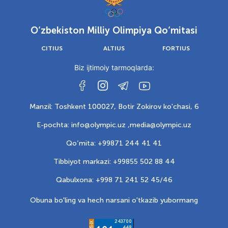
O‘zbekiston Milliy Olimpiya Qo‘mitasi
CITIUS
ALTIUS
FORTIUS
Biz ijtimoiy tarmoqlarda:
Manzil: Toshkent 100027, Botir Zokirov ko'chasi, 6
E-pochta: info@olympic.uz ,
media@olympic.uz
Qo‘mita: +99871 244 41 41
Tibbiyot markazi: +99855 502 88 44
Qabulxona: +998 71 241 52 45/46
Obuna bo'ling va hech narsani o'tkazib yubormang