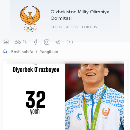
OLYMPCHIK AI - yordamchi
O‘zbekiston Milliy Olimpiya
Onlayn · olympic.uz
Qo‘mitasi
CITIUS
ALTIUS
FORTIUS
Bosh sahifa
Yangiliklar