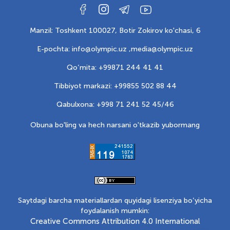
Manzil: Toshkent 100027, Botir Zokirov ko'chasi, 6
E-pochta: info@olympic.uz ,
media@olympic.uz
Qo‘mita: +99871 244 41 41
Tibbiyot markazi: +99855 502 88 44
Qabulxona: +998 71 241 52 45/46
Obuna bo'ling va hech narsani o'tkazib yubormang
Saytdagi barcha materiallardan quyidagi lisenziya bo‘yicha
foydalanish mumkin:
Creative Commons Attribution 4.0 International