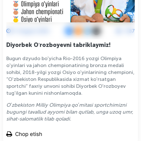
17 Avgust 2025
1187
Diyorbek Oʻrozboyevni tabriklaymiz!
Bugun dzyudo boʻyicha Rio-2016 yozgi Olimpiya
oʻyinlari va jahon chempionatining bronza medali
sohibi, 2018-yilgi yozgi Osiyo oʻyinlarining chempioni,
“Oʻzbekiston Respublikasida xizmat koʻrsatgan
sportchi” faxriy unvoni sohibi Diyorbek Oʻrozboyev
tugʻilgan kunini nishonlamoqda.
Oʻzbekiston Milliy Olimpiya qoʻmitasi sportchimizni
bugungi tavallud ayyomi bilan qutlab, unga uzoq umr,
sihat-salomatlik tilab qoladi.
Chop etish