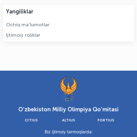
Yangiliklar
Ochiq ma'lumotlar
Ijtimoiy roliklar
O‘zbekiston Milliy Olimpiya Qo‘mitasi
CITIUS
ALTIUS
FORTIUS
Biz ijtimoiy tarmoqlarda: