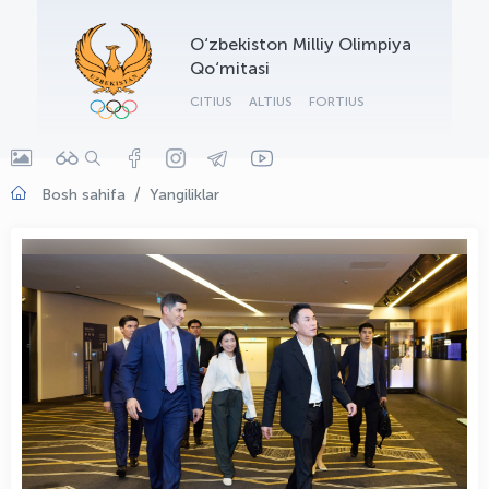
OLYMPCHIK AI - yordamchi
O‘zbekiston Milliy Olimpiya
Onlayn · olympic.uz
Qo‘mitasi
CITIUS
ALTIUS
FORTIUS
Bosh sahifa
Yangiliklar