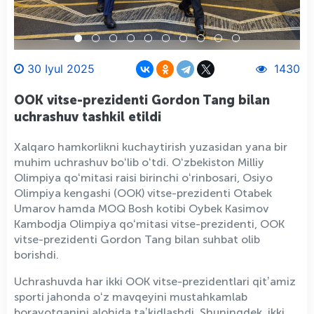
30 Iyul 2025
1430
OOK vitse-prezidenti Gordon Tang bilan
uchrashuv tashkil etildi
Xalqaro hamkorlikni kuchaytirish yuzasidan yana bir
muhim uchrashuv boʻlib oʻtdi. Oʻzbekiston Milliy
Olimpiya qoʻmitasi raisi birinchi oʻrinbosari, Osiyo
Olimpiya kengashi (OOK) vitse-prezidenti Otabek
Umarov hamda MOQ Bosh kotibi Oybek Kasimov
Kambodja Olimpiya qoʻmitasi vitse-prezidenti, OOK
vitse-prezidenti Gordon Tang bilan suhbat olib
borishdi.
Uchrashuvda har ikki OOK vitse-prezidentlari qitʼamiz
sporti jahonda oʻz mavqeyini mustahkamlab
borayotganini alohida taʼkidlashdi. Shuningdek, ikki