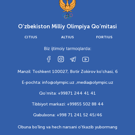
O‘zbekiston Milliy Olimpiya Qo‘mitasi
CITIUS
ALTIUS
FORTIUS
Biz ijtimoiy tarmoqlarda:
Manzil: Toshkent 100027, Botir Zokirov ko'chasi, 6
E-pochta: info@olympic.uz ,
media@olympic.uz
Qo‘mita: +99871 244 41 41
Tibbiyot markazi: +99855 502 88 44
Qabulxona: +998 71 241 52 45/46
Obuna bo'ling va hech narsani o'tkazib yubormang