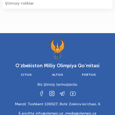
Ijtimoiy roliklar
O‘zbekiston Milliy Olimpiya Qo‘mitasi
CITIUS
ALTIUS
FORTIUS
Biz ijtimoiy tarmoqlarda:
Manzil: Toshkent 100027, Botir Zokirov ko'chasi, 6
E-pochta: info@olympic.uz ,
media@olympic.uz