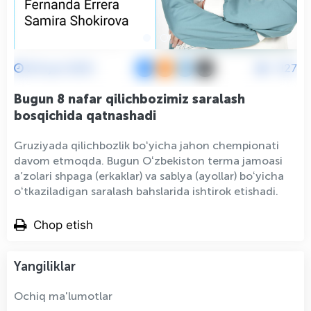
26 Iyul 2025
1127
Bugun 8 nafar qilichbozimiz saralash
bosqichida qatnashadi
Gruziyada qilichbozlik boʻyicha jahon chempionati
davom etmoqda. Bugun Oʻzbekiston terma jamoasi
a’zolari shpaga (erkaklar) va sablya (ayollar) boʻyicha
oʻtkaziladigan saralash bahslarida ishtirok etishadi.
Chop etish
Yangiliklar
Ochiq ma'lumotlar