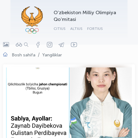
OLYMPCHIK AI - yordamchi
O‘zbekiston Milliy Olimpiya
Onlayn · olympic.uz
Qo‘mitasi
CITIUS
ALTIUS
FORTIUS
Bosh sahifa
Yangiliklar