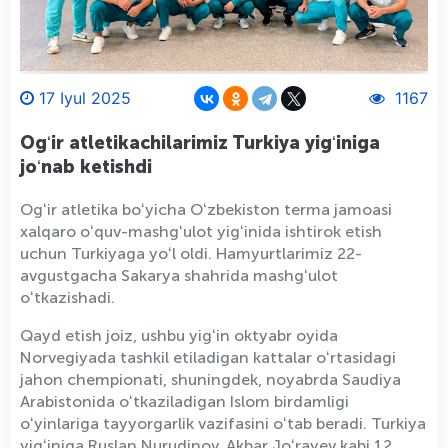
17 Iyul 2025
1167
Ogʻir atletikachilarimiz Turkiya yigʻiniga
joʻnab ketishdi
Ogʻir atletika boʻyicha Oʻzbekiston terma jamoasi
xalqaro oʻquv-mashgʻulot yigʻinida ishtirok etish
uchun Turkiyaga yoʻl oldi. Hamyurtlarimiz 22-
avgustgacha Sakarya shahrida mashgʻulot
oʻtkazishadi.
Qayd etish joiz, ushbu yigʻin oktyabr oyida
Norvegiyada tashkil etiladigan kattalar oʻrtasidagi
jahon chempionati, shuningdek, noyabrda Saudiya
Arabistonida oʻtkaziladigan Islom birdamligi
oʻyinlariga tayyorgarlik vazifasini oʻtab beradi. Turkiya
yigʻiniga Ruslan Nurudinov, Akbar Joʻrayev kabi 12