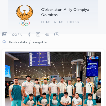
OLYMPCHIK AI - yordamchi
O‘zbekiston Milliy Olimpiya
Onlayn · olympic.uz
Qo‘mitasi
CITIUS
ALTIUS
FORTIUS
Bosh sahifa
Yangiliklar