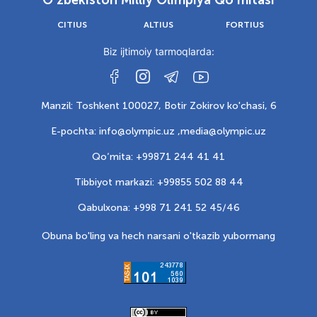
O‘zbekiston Milliy Olimpiya Qo‘mitasi
CITIUS
ALTIUS
FORTIUS
Biz ijtimoiy tarmoqlarda:
Manzil: Toshkent 100027, Botir Zokirov ko'chasi, 6
E-pochta: info@olympic.uz ,
media@olympic.uz
Qo‘mita: +99871 244 41 41
Tibbiyot markazi: +99855 502 88 44
Qabulxona: +998 71 241 52 45/46
Obuna bo'ling va hech narsani o'tkazib yubormang