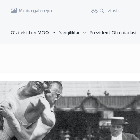
Media galereya
Izlash
O'zbekiston MOQ
Yangiliklar
Prezident Olimpiadasi