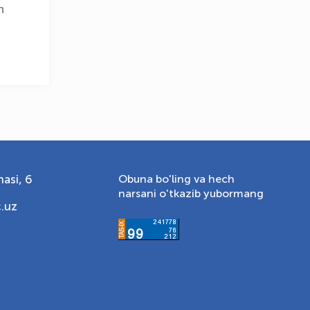
n
asi, 6
Obuna bo'ling va hech
narsani o'tkazib yubormang
.uz