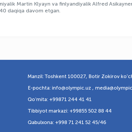
iyalik Martin Klyayn va finlyandiyalik Alfred Asikayne
t 40 daqiqa davom etgan.
Manzil: Toshkent 100027, Botir Zokirov ko'ch
E-pochta: info@olympic.uz ,
media@olympic
Qo‘mita: +99871 244 41 41
Tibbiyot markazi: +99855 502 88 44
Qabulxona: +998 71 241 52 45/46