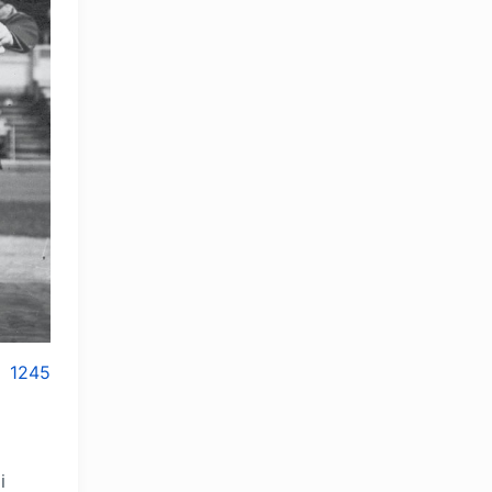
1245
OLYMPCHIK AI - yordamchi
Onlayn · olympic.uz
i