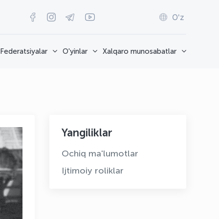
O'z
Federatsiyalar
O'yinlar
Xalqaro munosabatlar
Yangiliklar
Ochiq ma'lumotlar
Ijtimoiy roliklar