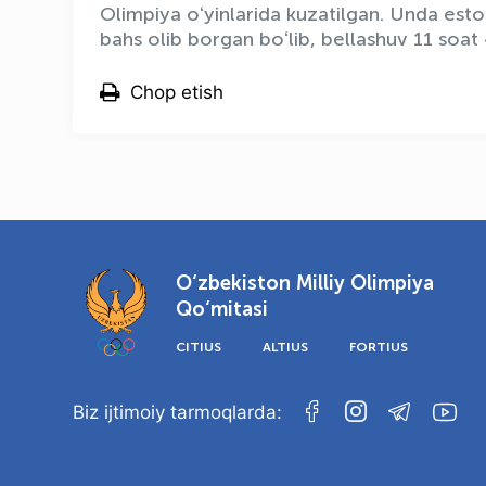
Olimpiya oʻyinlarida kuzatilgan. Unda eston
bahs olib borgan boʻlib, bellashuv 11 soa
Chop etish
O‘zbekiston Milliy Olimpiya
Qo‘mitasi
CITIUS
ALTIUS
FORTIUS
Biz ijtimoiy tarmoqlarda: