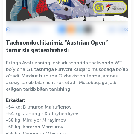
14 Iyun 2025
1298
Taekvondochilarimiz “Austrian Open”
turnirida qatnashishadi
Ertaga Avstriyaning Insburk shahrida taekvondo WT
boʻyicha G1 tasnifiga kurivchi xalqaro musobaqa boʻlib
oʻtadi. Mazkur turnirda Oʻzbekiston terma jamoasi
asosiy tarkib bilan ishtirok etadi. Musobaqaga jalb
etilgan tarkib bilan tanishing:
Erkaklar:
-54 kg: Dilmurod Ma’rufjonov
-54 kg: Jahongir Xudoyberdiyev
-58 kg: Mirdiyor Mirayimov
-58 kg: Kamron Mansurov
-58 kg: Omonjon Otajonov