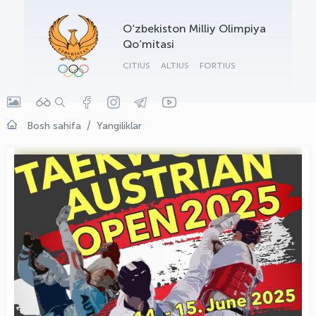
OLYMPCHIK AI - yordamchi
O‘zbekiston Milliy Olimpiya
Onlayn · olympic.uz
Qo‘mitasi
CITIUS
ALTIUS
FORTIUS
Bosh sahifa
Yangiliklar