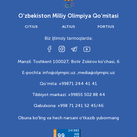
O‘zbekiston Milliy Olimpiya Qo‘mitasi
CITIUS
ALTIUS
FORTIUS
Biz ijtimoiy tarmoqlarda:
Manzil: Toshkent 100027, Botir Zokirov ko'chasi, 6
E-pochta: info@olympic.uz ,
media@olympic.uz
Qo‘mita: +99871 244 41 41
Tibbiyot markazi: +99855 502 88 44
Qabulxona: +998 71 241 52 45/46
Obuna bo'ling va hech narsani o'tkazib yubormang