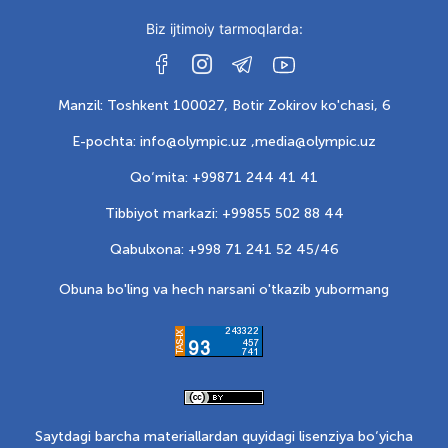
Biz ijtimoiy tarmoqlarda:
Manzil: Toshkent 100027, Botir Zokirov ko'chasi, 6
E-pochta: info@olympic.uz ,
media@olympic.uz
Qo‘mita: +99871 244 41 41
Tibbiyot markazi: +99855 502 88 44
Qabulxona: +998 71 241 52 45/46
Obuna bo'ling va hech narsani o'tkazib yubormang
Saytdagi barcha materiallardan quyidagi lisenziya bo‘yicha