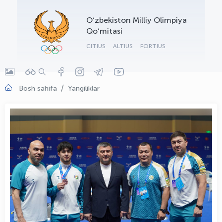
OLYMPCHIK AI - yordamchi
O‘zbekiston Milliy Olimpiya
Onlayn · olympic.uz
Qo‘mitasi
CITIUS
ALTIUS
FORTIUS
Bosh sahifa
Yangiliklar