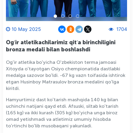
10 May 2025
1704
Ogʻir atletikachilarimiz qitʼa birinchiligini
bronza medali bilan boshlashdi
Ogʻir atletika boʻyicha Oʻzbekiston terma jamoasi
Xitoyda oʻtayotgan Osiyo chempionatida dastlabki
medalga sazovor boʻldi. -67 kg vazn toifasida ishtirok
etgan Husinboy Matrasulov bronza medalini qoʻlga
kiritdi.
Hamyurtimiz dast koʻtarish mashqida 140 kg bilan
uchinchi natijani qayd etdi. Afsuski, siltab koʻtarish
(165 kg) va ikki kurash (305 kg) boʻyicha unga biroz
omad yetishmadi va atletimiz umumiy hisobda
toʻrtinchi boʻlib musobaqani yakunladi.