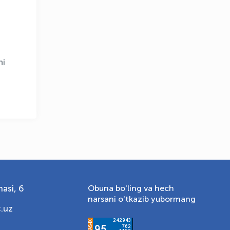
OLYMPCHIK AI - yordamchi
Onlayn · olympic.uz
ni
asi, 6
Obuna bo'ling va hech
narsani o'tkazib yubormang
.uz