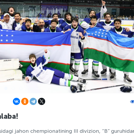
alaba!
dagi jahon chempionatining III divizion, “B” guruhida