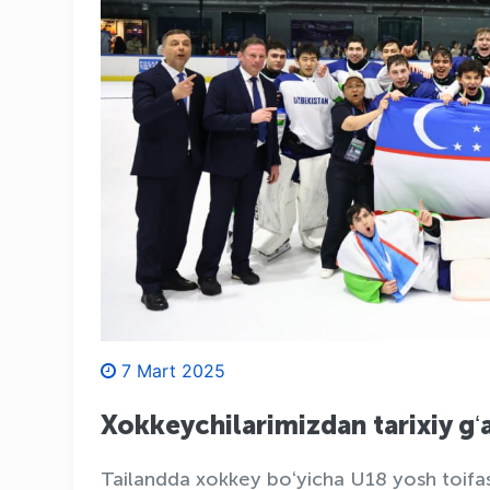
7 Mart 2025
Xokkeychilarimizdan tarixiy gʻ
Tailandda xokkey boʻyicha U18 yosh toifasi