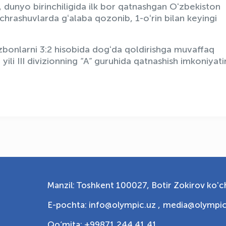
, dunyo birinchiligida ilk bor qatnashgan Oʻzbekiston
hrashuvlarda gʻalaba qozonib, 1-oʻrin bilan keyingi
bonlarni 3:2 hisobida dogʻda qoldirishga muvaffaq
ili III divizionning “A” guruhida qatnashish imkoniyati
Manzil: Toshkent 100027, Botir Zokirov ko'ch
E-pochta: info@olympic.uz ,
media@olympic
Qo‘mita: +99871 244 41 41