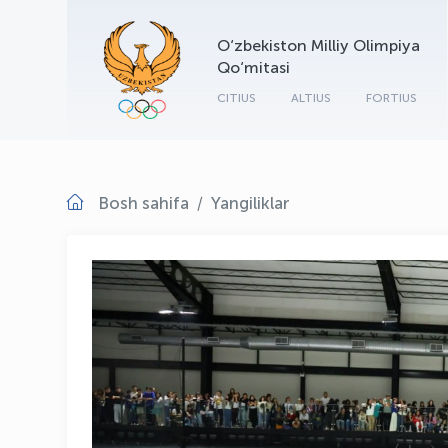
O‘zbekiston Milliy Olimpiya
Qo‘mitasi
CITIUS
ALTIUS
FORTIUS
Bosh sahifa
Yangiliklar