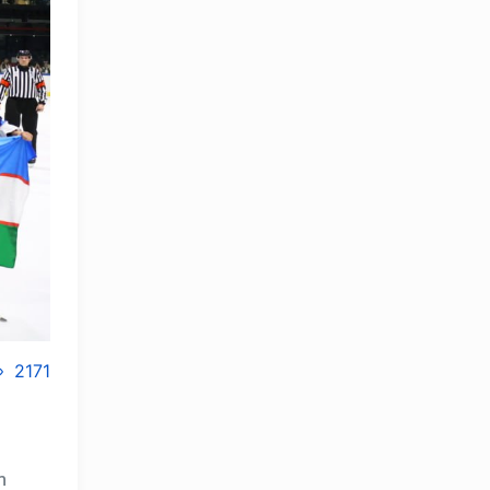
2171
n