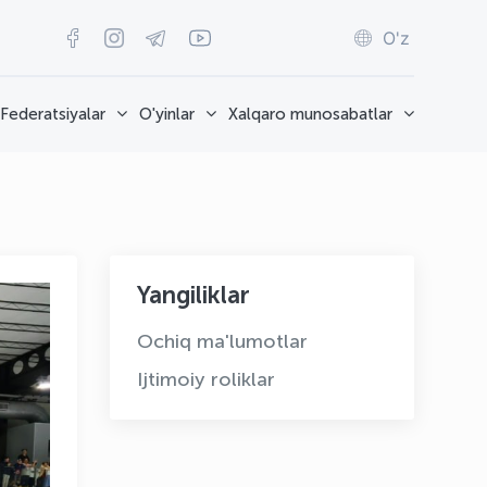
O'z
Federatsiyalar
O'yinlar
Xalqaro munosabatlar
Yangiliklar
Ochiq ma'lumotlar
Ijtimoiy roliklar