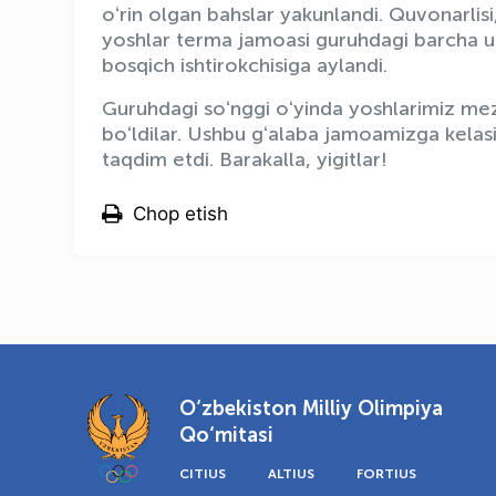
oʻrin olgan bahslar yakunlandi. Quvonarlisi
yoshlar terma jamoasi guruhdagi barcha uc
bosqich ishtirokchisiga aylandi.
Guruhdagi soʻnggi oʻyinda yoshlarimiz mez
boʻldilar. Ushbu gʻalaba jamoamizga kelasi y
taqdim etdi. Barakalla, yigitlar!
Chop etish
O‘zbekiston Milliy Olimpiya
Qo‘mitasi
CITIUS
ALTIUS
FORTIUS