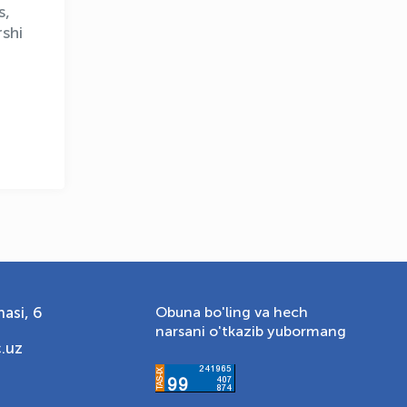
s,
Onlayn · olympic.uz
rshi
asi, 6
Obuna bo'ling va hech
narsani o'tkazib yubormang
.uz