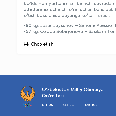
boʻldi. Hamyurtlarimizni birinchi davrada m
atletlarimiz uchinchi oʻrin uchun bahs olib
oʻtish bosqichida dayanga koʻtarilishadi:
-80 kg: Jasur Jaysunov – Simone Alessio (I
-67 kg: Ozoda Sobirjonova – Sasikarn Ton
Chop etish
O‘zbekiston Milliy Olimpiya
Qo‘mitasi
CITIUS
ALTIUS
FORTIUS