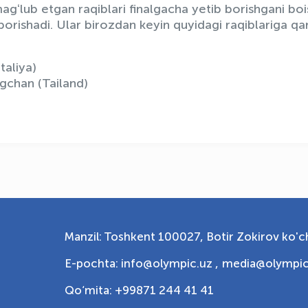
agʻlub etgan raqiblari finalgacha yetib borishgani boi
 borishadi. Ular birozdan keyin quyidagi raqiblariga qa
taliya)
gchan (Tailand)
Manzil: Toshkent 100027, Botir Zokirov ko'ch
E-pochta: info@olympic.uz ,
media@olympic
Qo‘mita: +99871 244 41 41