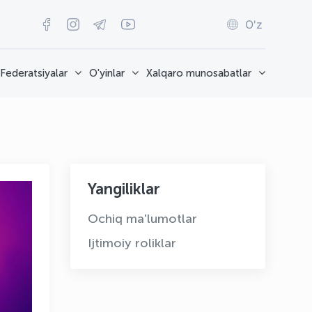
O'z
Federatsiyalar
O'yinlar
Xalqaro munosabatlar
Yangiliklar
Ochiq ma'lumotlar
Ijtimoiy roliklar