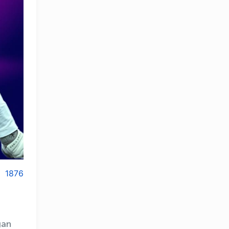
1876
gan
OLYMPCHIK AI - yordamchi