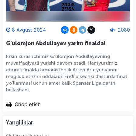
8 Avgust 2024
2080
G’ulomjon Abdullayev yarim finalda!
Erkin kurashchimiz G’ulomjon Abdullayevning
muvaffaqiyatli yurishi davom etadi. Hamyurtimiz
chorak finalda armanistonlik Arsen Аrutyunyanni
mag’lub etishni uddaladi. Endi u kechki dasturda final
yo’llanmasi uchun amerikalik Spenser Liga qarshi
bellashadi.
Chop etish
Yangiliklar
Ochiq ma'lumotlar