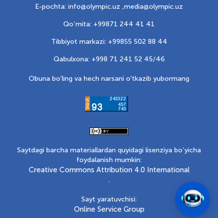
E-pochta: info@olympic.uz ,
media@olympic.uz
Qo‘mita: +99871 244 41 41
Tibbiyot markazi: +99855 502 88 44
Qabulxona: +998 71 241 52 45/46
Obuna bo'ling va hech narsani o'tkazib yubormang
Saytdagi barcha materiallardan quyidagi lisenziya bo‘yicha
foydalanish mumkin:
Creative Commons Attribution 4.0 International
.
Sayt yaratuvchisi:
Online Service Group