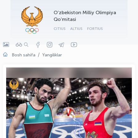
OLYMPCHIK AI - yordamchi
O‘zbekiston Milliy Olimpiya
Onlayn · olympic.uz
Qo‘mitasi
CITIUS
ALTIUS
FORTIUS
Bosh sahifa
Yangiliklar