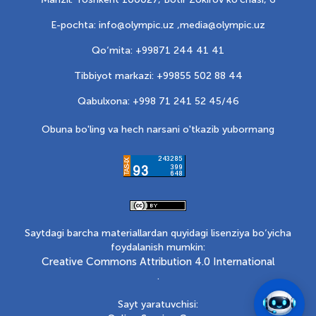
E-pochta: info@olympic.uz ,
media@olympic.uz
Qo‘mita: +99871 244 41 41
Tibbiyot markazi: +99855 502 88 44
Qabulxona: +998 71 241 52 45/46
Obuna bo'ling va hech narsani o'tkazib yubormang
Saytdagi barcha materiallardan quyidagi lisenziya bo‘yicha
foydalanish mumkin:
Creative Commons Attribution 4.0 International
.
Sayt yaratuvchisi: