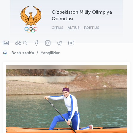
OLYMPCHIK AI - yordamchi
O‘zbekiston Milliy Olimpiya
Onlayn · olympic.uz
Qo‘mitasi
CITIUS
ALTIUS
FORTIUS
Bosh sahifa
Yangiliklar