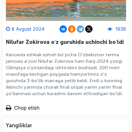
8 Avgust 2024
1936
Nilufar Zokirova oʻz guruhida uchinchi boʻldi
Kanoeda eshkak eshish boʻyicha Oʻzbekiston terma
jamoasi aʼzosi Nilufar Zokirova ham Parij-2024 yozgi
Olimpiya oʻyinlaridagi ishtirokini boshladi. 200 metr
masofaga kechgan poygada hamyurtimiz oʻz
guruhida 3-boʻlib marraga yetib keldi. Endi u kunning
ikkinchi yarmida chorak final orqali yarim yarim final
yoʻllanmasi uchun kurashni davom ettiradigan boʻldi.
Chop etish
Yangiliklar