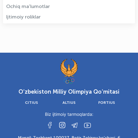
Ochiq ma'lumotlar
Ijtimoiy roliklar
O‘zbekiston Milliy Olimpiya Qo‘mitasi
CITIUS
ALTIUS
FORTIUS
Biz ijtimoiy tarmoqlarda:
Manzil: Toshkent 100027, Botir Zokirov ko'chasi, 6