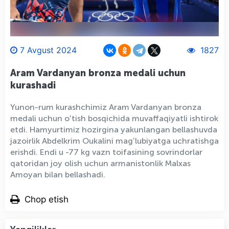
7 Avgust 2024
1827
Aram Vardanyan bronza medali uchun
kurashadi
Yunon-rum kurashchimiz Aram Vardanyan bronza
medali uchun oʻtish bosqichida muvaffaqiyatli ishtirok
etdi. Hamyurtimiz hozirgina yakunlangan bellashuvda
jazoirlik Abdelkrim Oukalini magʻlubiyatga uchratishga
erishdi. Endi u -77 kg vazn toifasining sovrindorlar
qatoridan joy olish uchun armanistonlik Malxas
Amoyan bilan bellashadi.
Chop etish