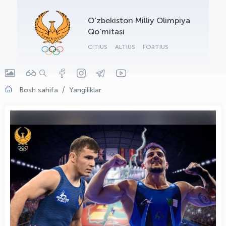
OLYMPCHIK AI - yordamchi
O‘zbekiston Milliy Olimpiya
Onlayn · olympic.uz
Qo‘mitasi
CITIUS
ALTIUS
FORTIUS
Bosh sahifa
Yangiliklar