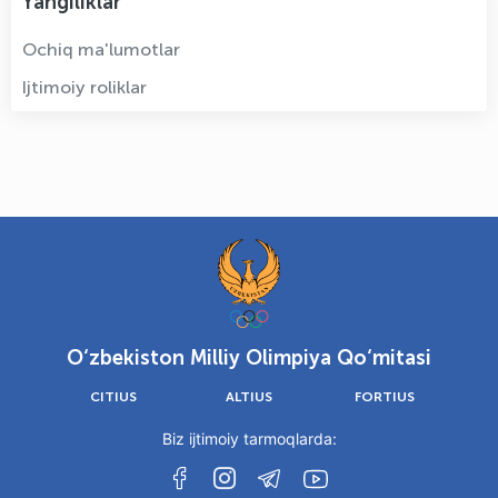
Yangiliklar
Ochiq ma'lumotlar
Ijtimoiy roliklar
O‘zbekiston Milliy Olimpiya Qo‘mitasi
CITIUS
ALTIUS
FORTIUS
Biz ijtimoiy tarmoqlarda: