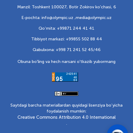
Manzil: Toshkent 100027, Botir Zokirov ko'chasi, 6
E-pochta: info@olympic.uz ,
media@olympic.uz
Qo‘mita: +99871 244 41 41
Tibbiyot markazi: +99855 502 88 44
Qabulxona: +998 71 241 52 45/46
Obuna bo'ling va hech narsani o'tkazib yubormang
Saytdagi barcha materiallardan quyidagi lisenziya bo‘yicha
foydalanish mumkin:
Creative Commons Attribution 4.0 International
.