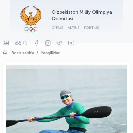
OLYMPCHIK AI - yordamchi
O‘zbekiston Milliy Olimpiya
Onlayn · olympic.uz
Qo‘mitasi
CITIUS
ALTIUS
FORTIUS
Bosh sahifa
Yangiliklar