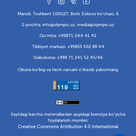
Manzil: Toshkent 100027, Botir Zokirov ko'chasi, 6
E-pochta: info@olympic.uz ,
media@olympic.uz
Qo‘mita: +99871 244 41 41
Tibbiyot markazi: +99855 502 88 44
Qabulxona: +998 71 241 52 45/46
Obuna bo'ling va hech narsani o'tkazib yubormang
Saytdagi barcha materiallardan quyidagi lisenziya bo‘yicha
foydalanish mumkin:
Creative Commons Attribution 4.0 International
.