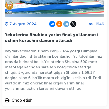
7 Avgust 2024
1946
Yekaterina Shubina yarim final yoʻllanmasi
uchun kurashni davom ettiradi
Baydarkachilarimiz ham Parij-2024 yozgi Olimpiya
oʻyinlaridagi ishtiroklarini boshlashdi. Yurtdoshlarimiz
orasida birinchi boʻlib Yekaterina Shubina 500 metr
masofaga kechgan saralash bosqichida startga
chiqdi. 5-guruhda harakat qilgan Shubina 1:58.37
daqiqa bilan 6-boʻlib marra chizigʻini kesib oʻtdi. Endi
yurtdoshimiz chorak final orqali yarim final
yoʻllanmasi uchun kurashni davom ettiradi.
Chop etish