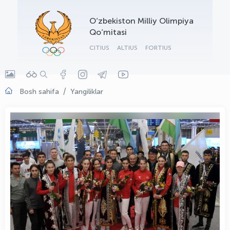
OLYMPCHIK AI - yordamchi
O‘zbekiston Milliy Olimpiya
Onlayn · olympic.uz
Qo‘mitasi
CITIUS
ALTIUS
FORTIUS
Bosh sahifa
Yangiliklar