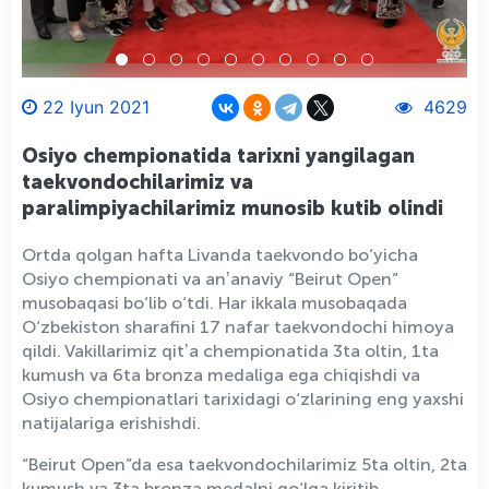
22 Iyun 2021
4629
Osiyo chempionatida tarixni yangilagan
taekvondochilarimiz va
paralimpiyachilarimiz munosib kutib olindi
Ortda qolgan hafta Livanda taekvondo bo‘yicha
Osiyo chempionati va anʼanaviy “Beirut Open”
musobaqasi bo‘lib o‘tdi. Har ikkala musobaqada
O‘zbekiston sharafini 17 nafar taekvondochi himoya
qildi. Vakillarimiz qitʼa chempionatida 3ta oltin, 1ta
kumush va 6ta bronza medaliga ega chiqishdi va
Osiyo chempionatlari tarixidagi o‘zlarining eng yaxshi
natijalariga erishishdi.
“Beirut Open”da esa taekvondochilarimiz 5ta oltin, 2ta
kumush va 3ta bronza medalni qo‘lga kiritib