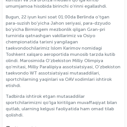
umumjamoa hisobida birinchi o‘rinni egallashdi.
Bugun, 22 iyun kuni soat 01:00da Berlinda o‘tgan
para-suzish bo‘yicha Jahon seriyasi, para-dzyudo
bo‘yicha Birmingem mezbonlik qilgan Gran-pri
turnirida qatnashgan vakillarimiz va Osiyo
chempionatida tarixni yangilagan
taekvondochilarimiz Islom Karimov nomidagi
Toshkent xalqaro aeroportida munosib tarzda kutib
olindi. Marosimida O‘zbekiston Milliy Olimpiya
qo‘mitasi, Milliy Paraliipiya assotsiatsiyasi, O‘zbekiston
taekvondo WT assotsiatsiyasi mutasaddilari,
sportchilarning yaqinlari va OAV xodimlari ishtirok
etishdi.
Tadbirda ishtirok etgan mutasaddilar
sportchilarimizni qo‘lga kiritilgan muvaffaqiyat bilan
qutlab, ularning kelgusi faoliyatida ham omad tilab
qolishdi.