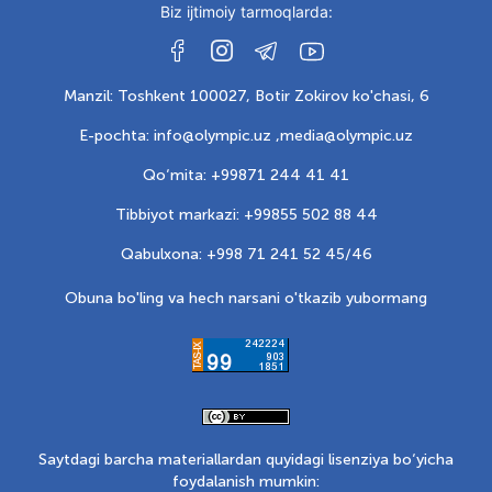
Biz ijtimoiy tarmoqlarda:
Manzil: Toshkent 100027, Botir Zokirov ko'chasi, 6
E-pochta: info@olympic.uz ,
media@olympic.uz
Qo‘mita: +99871 244 41 41
Tibbiyot markazi: +99855 502 88 44
Qabulxona: +998 71 241 52 45/46
Obuna bo'ling va hech narsani o'tkazib yubormang
Saytdagi barcha materiallardan quyidagi lisenziya bo‘yicha
foydalanish mumkin: