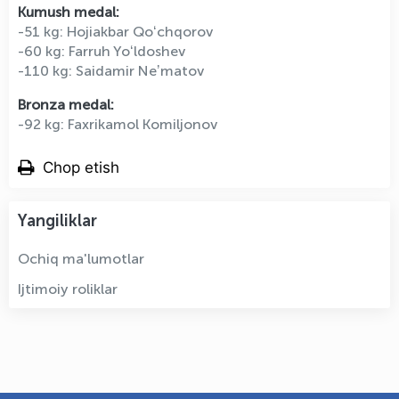
Kumush medal:
-51 kg: Hojiakbar Qoʻchqorov
-60 kg: Farruh Yoʻldoshev
-110 kg: Saidamir Neʼmatov
Bronza medal:
-92 kg: Faxrikamol Komiljonov
Chop etish
Yangiliklar
Ochiq ma'lumotlar
Ijtimoiy roliklar