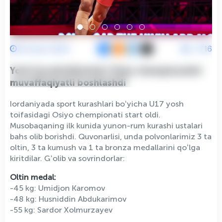
23 Iyun 2024
2716
Yosh kurashchilarimiz Osiyo chempionatini
muvaffaqiyatli boshlashdi
Iordaniyada sport kurashlari boʻyicha U17 yosh
toifasidagi Osiyo chempionati start oldi.
Musobaqaning ilk kunida yunon-rum kurashi ustalari
bahs olib borishdi. Quvonarlisi, unda polvonlarimiz 3 ta
oltin, 3 ta kumush va 1 ta bronza medallarini qoʻlga
kiritdilar. Gʻolib va sovrindorlar:
Oltin medal:
-45 kg: Umidjon Karomov
-48 kg: Husniddin Abdukarimov
-55 kg: Sardor Xolmurzayev