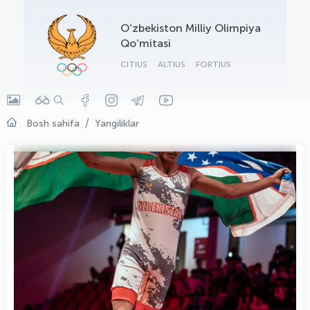
OLYMPCHIK AI - yordamchi
O‘zbekiston Milliy Olimpiya
Onlayn · olympic.uz
Qo‘mitasi
CITIUS
ALTIUS
FORTIUS
Bosh sahifa
Yangiliklar