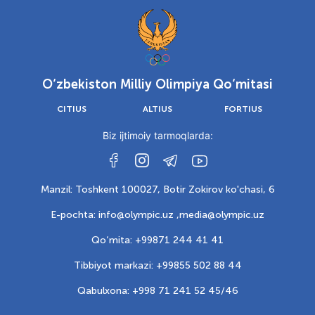
O‘zbekiston Milliy Olimpiya Qo‘mitasi
CITIUS
ALTIUS
FORTIUS
Biz ijtimoiy tarmoqlarda:
Manzil: Toshkent 100027, Botir Zokirov ko'chasi, 6
E-pochta: info@olympic.uz ,
media@olympic.uz
Qo‘mita: +99871 244 41 41
Tibbiyot markazi: +99855 502 88 44
Qabulxona: +998 71 241 52 45/46