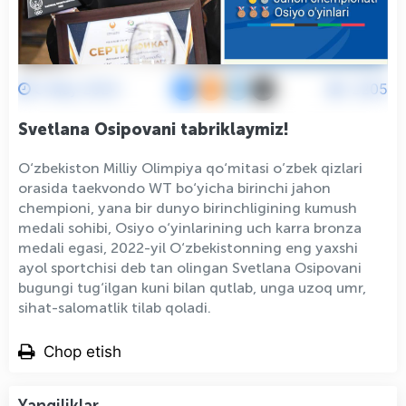
3 May 2024
2205
Svetlana Osipovani tabriklaymiz!
O‘zbekiston Milliy Olimpiya qo‘mitasi o’zbek qizlari
orasida taekvondo WT bo‘yicha birinchi jahon
chempioni, yana bir dunyo birinchligining kumush
medali sohibi, Osiyo o‘yinlarining uch karra bronza
medali egasi, 2022-yil O‘zbekistonning eng yaxshi
ayol sportchisi deb tan olingan Svetlana Osipovani
bugungi tug‘ilgan kuni bilan qutlab, unga uzoq umr,
sihat-salomatlik tilab qoladi.
Chop etish