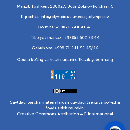
Manzil: Toshkent 100027, Botir Zokirov ko'chasi, 6
E-pochta: info@olympic.uz ,
media@olympic.uz
Qo‘mita: +99871 244 41 41
Tibbiyot markazi: +99855 502 88 44
Qabulxona: +998 71 241 52 45/46
Obuna bo'ling va hech narsani o'tkazib yubormang
Saytdagi barcha materiallardan quyidagi lisenziya bo‘yicha
foydalanish mumkin:
Creative Commons Attribution 4.0 International
.