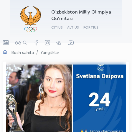
OLYMPCHIK AI - yordamchi
O‘zbekiston Milliy Olimpiya
Onlayn · olympic.uz
Qo‘mitasi
CITIUS
ALTIUS
FORTIUS
Bosh sahifa
Yangiliklar