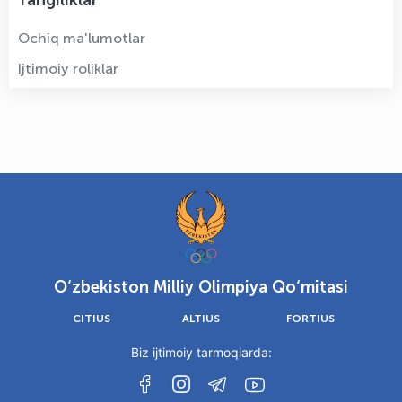
Yangiliklar
Ochiq ma'lumotlar
Ijtimoiy roliklar
O‘zbekiston Milliy Olimpiya Qo‘mitasi
CITIUS
ALTIUS
FORTIUS
Biz ijtimoiy tarmoqlarda: