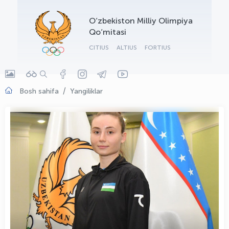
OLYMPCHIK AI - yordamchi
O‘zbekiston Milliy Olimpiya
Onlayn · olympic.uz
Qo‘mitasi
CITIUS
ALTIUS
FORTIUS
Bosh sahifa
Yangiliklar