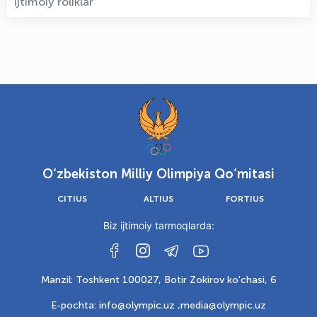
Ijtimoiy roliklar
O‘zbekiston Milliy Olimpiya Qo‘mitasi
CITIUS
ALTIUS
FORTIUS
Biz ijtimoiy tarmoqlarda:
Manzil: Toshkent 100027, Botir Zokirov ko'chasi, 6
E-pochta: info@olympic.uz ,
media@olympic.uz