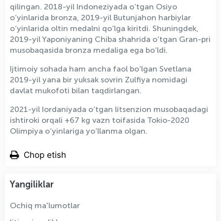
qilingan. 2018-yil Indoneziyada o‘tgan Osiyo
o‘yinlarida bronza, 2019-yil Butunjahon harbiylar
o‘yinlarida oltin medalni qo‘lga kiritdi. Shuningdek,
2019-yil Yaponiyaning Chiba shahrida o‘tgan Gran-pri
musobaqasida bronza medaliga ega bo‘ldi.
Ijtimoiy sohada ham ancha faol bo‘lgan Svetlana
2019-yil yana bir yuksak sovrin Zulfiya nomidagi
davlat mukofoti bilan taqdirlangan.
2021-yil Iordaniyada o‘tgan litsenzion musobaqadagi
ishtiroki orqali +67 kg vazn toifasida Tokio-2020
Olimpiya o‘yinlariga yo‘llanma olgan.
Chop etish
Yangiliklar
Ochiq ma'lumotlar