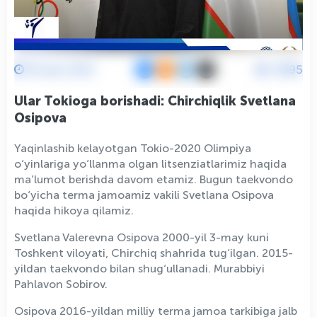
10 Iyun 2021
6995
Ular Tokioga borishadi: Chirchiqlik Svetlana
Osipova
Yaqinlashib kelayotgan Tokio-2020 Olimpiya
o‘yinlariga yo‘llanma olgan litsenziatlarimiz haqida
ma’lumot berishda davom etamiz. Bugun taekvondo
bo‘yicha terma jamoamiz vakili Svetlana Osipova
haqida hikoya qilamiz.
Svetlana Valerevna Osipova 2000-yil 3-may kuni
Toshkent viloyati, Chirchiq shahrida tug‘ilgan. 2015-
yildan taekvondo bilan shug‘ullanadi. Murabbiyi
Pahlavon Sobirov.
Osipova 2016-yildan milliy terma jamoa tarkibiga jalb