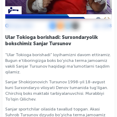
9 Iyun 2021
5598
Ular Tokioga borishadi: Surxondaryolik
bokschimiz Sanjar Tursunov
“Ular Tokioga borishadi” loyihamizni davom ettiramiz.
Bugun e’tiboringizga boks bo‘yicha terma jamoamiz
vakili Sanjar Tursunov haqidagi ma’lumotlarni taqdim
qilamiz.
Sanjar Shokirjonovich Tursunov 1998-yil 18-avgust
kuni Surxondaryo viloyati Denov tumanida tug‘ilgan.
Chirchiq boks maktabi tarbiyalanuvchisi. Murabbiyi
To‘lqin Qilichev.
Sanjar sportchilar oilasida tavallud topgan. Akasi
Suhrob Tursunov dzyudo bo‘yicha terma jamoamiz