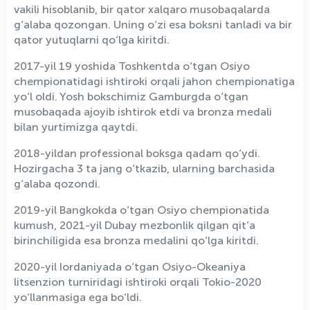
vakili hisoblanib, bir qator xalqaro musobaqalarda
g‘alaba qozongan. Uning o‘zi esa boksni tanladi va bir
qator yutuqlarni qo‘lga kiritdi.
2017-yil 19 yoshida Toshkentda o‘tgan Osiyo
chempionatidagi ishtiroki orqali jahon chempionatiga
yo‘l oldi. Yosh bokschimiz Gamburgda o‘tgan
musobaqada ajoyib ishtirok etdi va bronza medali
bilan yurtimizga qaytdi.
2018-yildan professional boksga qadam qo‘ydi.
Hozirgacha 3 ta jang o‘tkazib, ularning barchasida
g‘alaba qozondi.
2019-yil Bangkokda o‘tgan Osiyo chempionatida
kumush, 2021-yil Dubay mezbonlik qilgan qit’a
birinchiligida esa bronza medalini qo‘lga kiritdi.
2020-yil Iordaniyada o‘tgan Osiyo-Okeaniya
litsenzion turniridagi ishtiroki orqali Tokio-2020
yo‘llanmasiga ega bo‘ldi.