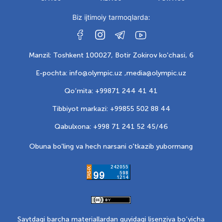
Biz ijtimoiy tarmoqlarda:
Manzil: Toshkent 100027, Botir Zokirov ko'chasi, 6
E-pochta: info@olympic.uz ,
media@olympic.uz
Qo‘mita: +99871 244 41 41
Tibbiyot markazi: +99855 502 88 44
Qabulxona: +998 71 241 52 45/46
Obuna bo'ling va hech narsani o'tkazib yubormang
Saytdagi barcha materiallardan quyidagi lisenziya bo‘yicha