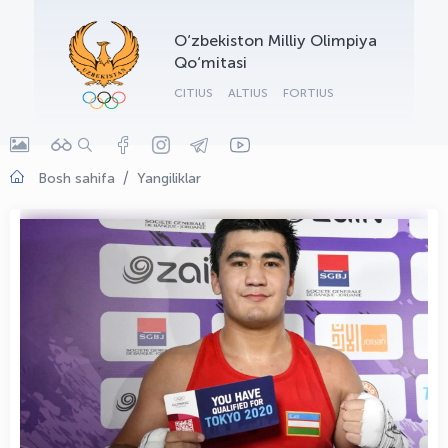
OLYMPCHIK AI - yordamchi
O‘zbekiston Milliy Olimpiya
Onlayn · olympic.uz
Qo‘mitasi
CITIUS
ALTIUS
FORTIUS
Bosh sahifa
Yangiliklar