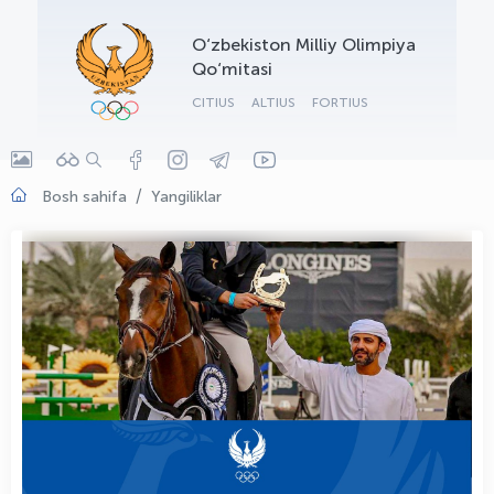
OLYMPCHIK AI - yordamchi
O‘zbekiston Milliy Olimpiya
Onlayn · olympic.uz
Qo‘mitasi
CITIUS
ALTIUS
FORTIUS
Bosh sahifa
Yangiliklar