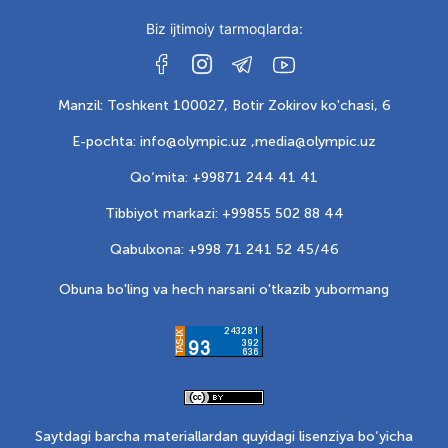
Biz ijtimoiy tarmoqlarda:
Manzil: Toshkent 100027, Botir Zokirov ko'chasi, 6
E-pochta: info@olympic.uz ,
media@olympic.uz
Qo‘mita: +99871 244 41 41
Tibbiyot markazi: +99855 502 88 44
Qabulxona: +998 71 241 52 45/46
Obuna bo'ling va hech narsani o'tkazib yubormang
Saytdagi barcha materiallardan quyidagi lisenziya bo‘yicha