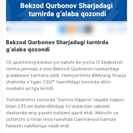
4 Fevral 2024
2307
Bekzod Qurbonov Sharjadagi turnirda
g’alaba qozondi
Ot sportining konkur yo‘nalishi bo‘yicha O‘zbekiston
terma jamoasi a’zosi Bekzod Qurbonov navbatdagi
g‘alabasini tantana qildi. Hamyurtimiz BAAning Sharja
shahrida o‘tgan CSI2* tasnifidagi turnirda oltin
medalni qo‘lga kiritdi.
Yurtdoshimiz turnirda “Santos Hippica” laqabli tulpori
bilan 135 sm balandlikdagi to‘siqlardan sakrash
dasturida eng yaxshi natijani qayd etdi. Ikkinchi va
uchinchi o‘rinlar mos ravishda Germaniya hamda
Falastin vakillariga nasib etdi.