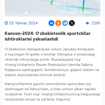
25 Yanvar 2024
2281
Kanvon-2024: Oʻzbekistonlik sportchilar
ishtiroklarini yakunlashdi
Oʻzbekiston delegatsiyasi uchun Janubiy Koreyada
oʻtayotgan IV qishki oʻsmirlar Olimpiya oʻyinlaridagi
ishtiroki nihoyasiga yetdi. Musobaqada togʻ
changʻichilarimiz Rauan Raimqulov hamda Sabina
Rejepova supergigant, kombinatsiya, gigant slalom va
slalom dasturlarida ishtirok etishdi.
Hamyurtlarimiz garchi sovrindorlar qatoridan joy
ololmagan boʻlishsa ham, oʻzlari uchun ulkan tajriba
toʻplashdi. Yosh togʻ changʻichilarimizning kelgusidagi
faoliyatida omad va zafarlar tilaymiz.