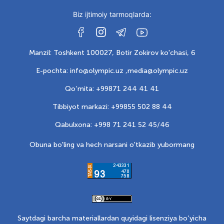
Biz ijtimoiy tarmoqlarda:
Manzil: Toshkent 100027, Botir Zokirov ko'chasi, 6
E-pochta: info@olympic.uz ,
media@olympic.uz
Qo‘mita: +99871 244 41 41
Tibbiyot markazi: +99855 502 88 44
Qabulxona: +998 71 241 52 45/46
Obuna bo'ling va hech narsani o'tkazib yubormang
Saytdagi barcha materiallardan quyidagi lisenziya bo‘yicha