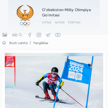
OLYMPCHIK AI - yordamchi
O‘zbekiston Milliy Olimpiya
Onlayn · olympic.uz
Qo‘mitasi
CITIUS
ALTIUS
FORTIUS
Bosh sahifa
Yangiliklar