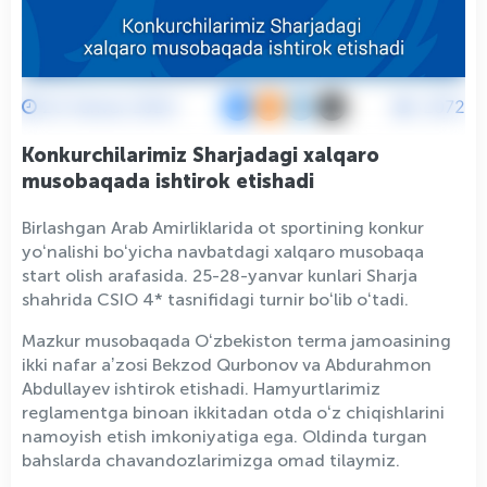
23 Yanvar 2024
2072
Konkurchilarimiz Sharjadagi xalqaro
musobaqada ishtirok etishadi
Birlashgan Arab Amirliklarida ot sportining konkur
yoʻnalishi boʻyicha navbatdagi xalqaro musobaqa
start olish arafasida. 25-28-yanvar kunlari Sharja
shahrida CSIO 4* tasnifidagi turnir boʻlib oʻtadi.
Mazkur musobaqada Oʻzbekiston terma jamoasining
ikki nafar aʼzosi Bekzod Qurbonov va Abdurahmon
Abdullayev ishtirok etishadi. Hamyurtlarimiz
reglamentga binoan ikkitadan otda oʻz chiqishlarini
namoyish etish imkoniyatiga ega. Oldinda turgan
bahslarda chavandozlarimizga omad tilaymiz.