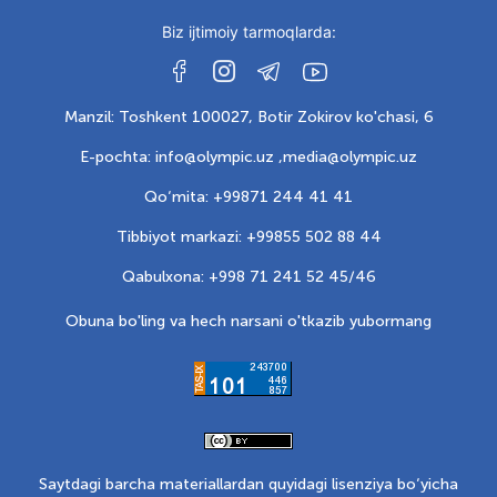
Biz ijtimoiy tarmoqlarda:
Manzil: Toshkent 100027, Botir Zokirov ko'chasi, 6
E-pochta: info@olympic.uz ,
media@olympic.uz
Qo‘mita: +99871 244 41 41
Tibbiyot markazi: +99855 502 88 44
Qabulxona: +998 71 241 52 45/46
Obuna bo'ling va hech narsani o'tkazib yubormang
Saytdagi barcha materiallardan quyidagi lisenziya bo‘yicha