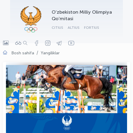
OLYMPCHIK AI - yordamchi
O‘zbekiston Milliy Olimpiya
Onlayn · olympic.uz
Qo‘mitasi
CITIUS
ALTIUS
FORTIUS
Bosh sahifa
Yangiliklar