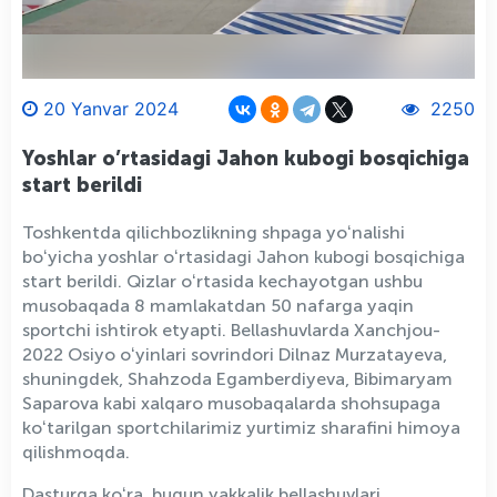
20 Yanvar 2024
2250
Yoshlar o’rtasidagi Jahon kubogi bosqichiga
start berildi
Toshkentda qilichbozlikning shpaga yoʻnalishi
boʻyicha yoshlar oʻrtasidagi Jahon kubogi bosqichiga
start berildi. Qizlar oʻrtasida kechayotgan ushbu
musobaqada 8 mamlakatdan 50 nafarga yaqin
sportchi ishtirok etyapti. Bellashuvlarda Xanchjou-
2022 Osiyo oʻyinlari sovrindori Dilnaz Murzatayeva,
shuningdek, Shahzoda Egamberdiyeva, Bibimaryam
Saparova kabi xalqaro musobaqalarda shohsupaga
koʻtarilgan sportchilarimiz yurtimiz sharafini himoya
qilishmoqda.
Dasturga koʻra, bugun yakkalik bellashuvlari