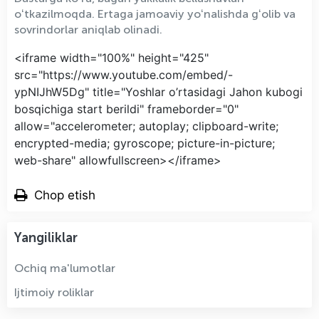
oʻtkazilmoqda. Ertaga jamoaviy yoʻnalishda gʻolib va
sovrindorlar aniqlab olinadi.
<iframe width="100%" height="425"
src="https://www.youtube.com/embed/-
ypNIJhW5Dg" title="Yoshlar o’rtasidagi Jahon kubogi
bosqichiga start berildi" frameborder="0"
allow="accelerometer; autoplay; clipboard-write;
encrypted-media; gyroscope; picture-in-picture;
web-share" allowfullscreen></iframe>
Chop etish
Yangiliklar
Ochiq ma'lumotlar
Ijtimoiy roliklar