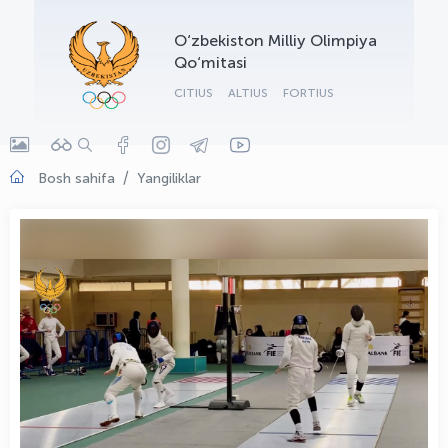
OLYMPCHIK AI - yordamchi
O‘zbekiston Milliy Olimpiya
Onlayn · olympic.uz
Qo‘mitasi
CITIUS
ALTIUS
FORTIUS
Bosh sahifa
Yangiliklar