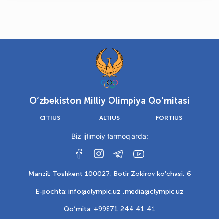
O‘zbekiston Milliy Olimpiya Qo‘mitasi
CITIUS
ALTIUS
FORTIUS
Biz ijtimoiy tarmoqlarda:
Manzil: Toshkent 100027, Botir Zokirov ko'chasi, 6
E-pochta: info@olympic.uz ,
media@olympic.uz
Qo‘mita: +99871 244 41 41