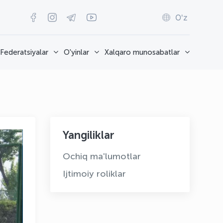
O'z
Federatsiyalar
O'yinlar
Xalqaro munosabatlar
Yangiliklar
Ochiq ma'lumotlar
Ijtimoiy roliklar