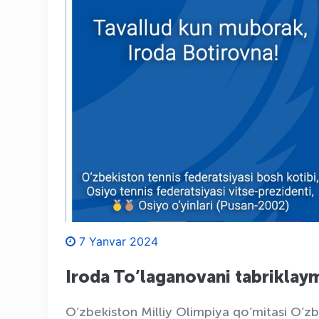
7 Yanvar 2024
Iroda To’laganovani tabriklaym
O’zbekiston Milliy Olimpiya qo’mitasi O’zb