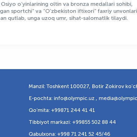
Osiyo o’yinlarining oltin va bronza medallari sohibi,
an sportchi” va “O’zbekiston iftixori” faxriy unvonlar
lan qutlab, unga uzoq umr, sihat-salomatlik tilaydi.
Manzil: Toshkent 100027, Botir Zokirov ko'ch
E-pochta: info@olympic.uz ,
media@olympic
Qo‘mita: +99871 244 41 41
Tibbiyot markazi: +99855 502 88 44
Qabulxona: +998 71 241 52 45/46