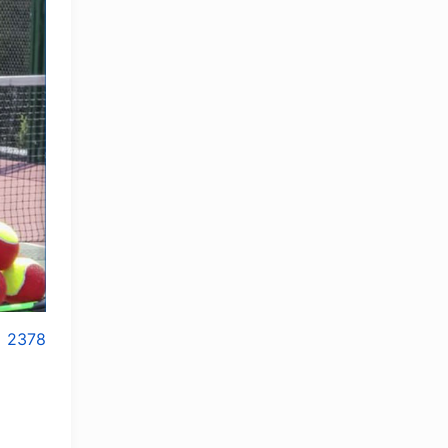
2378
OLYMPCHIK AI - yordamchi
Onlayn · olympic.uz