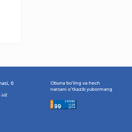
i
asi, 6
Obuna bo'ling va hech
narsani o'tkazib yubormang
.uz