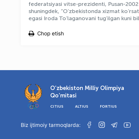
federatsiyasi vitse-prezidenti, Pusan-2002 
shuningdek, “O’zbekistonda xizmat ko’rsatg
egasi Iroda To’laganovani tug’ilgan kuni bi
Chop etish
O‘zbekiston Milliy Olimpiya
Qo‘mitasi
CITIUS
ALTIUS
FORTIUS
Biz ijtimoiy tarmoqlarda: