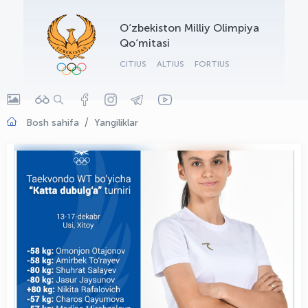
OLYMPCHIK AI - yordamchi
O‘zbekiston Milliy Olimpiya
Onlayn · olympic.uz
Qo‘mitasi
CITIUS
ALTIUS
FORTIUS
Bosh sahifa
Yangiliklar