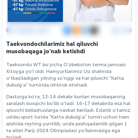
11 Dekabr 2023
2215
Taekvondochilarimiz hal qiluvchi
musobaqaga jo‘nab ketishdi
Taekvondo WT bo‘yicha O‘zbekiston terma jamoasi
Xitoyga yo‘l oldi. Hamyurtlarimiz Usi shahrida
o‘tkaziladigan yilning so‘nggi va hal qiluvchi “Katta
dubulg‘a” turnirida ishtirok etishadi.
Dasturga ko‘ra, 13-14 dekabr kunlari musobaqaning
saralash bosqichi bo‘lib o‘tadi. 16-17 dekabrda esa hal
qiluvchi bellashuvlarga navbat beriladi. Eslatib o‘tamiz,
ushbu sport turida “Katta dubulg‘a” turniri uchun ham
alohida reyting yuritilib, unda peshqadamlik qilgan 1
ta atlet Parij-2024 Olimpiadasi yo‘llanmasiga ega
bo‘ladi.