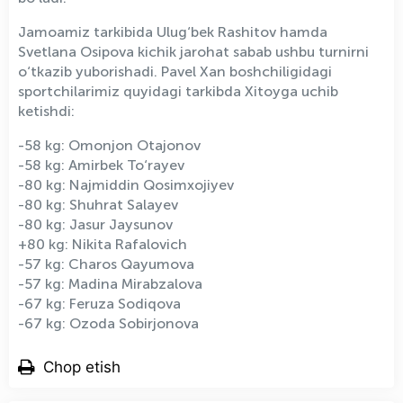
Jamoamiz tarkibida Ulug‘bek Rashitov hamda
Svetlana Osipova kichik jarohat sabab ushbu turnirni
o‘tkazib yuborishadi. Pavel Xan boshchiligidagi
sportchilarimiz quyidagi tarkibda Xitoyga uchib
ketishdi:
-58 kg: Omonjon Otajonov
-58 kg: Amirbek To‘rayev
-80 kg: Najmiddin Qosimxojiyev
-80 kg: Shuhrat Salayev
-80 kg: Jasur Jaysunov
+80 kg: Nikita Rafalovich
-57 kg: Charos Qayumova
-57 kg: Madina Mirabzalova
-67 kg: Feruza Sodiqova
-67 kg: Ozoda Sobirjonova
Chop etish