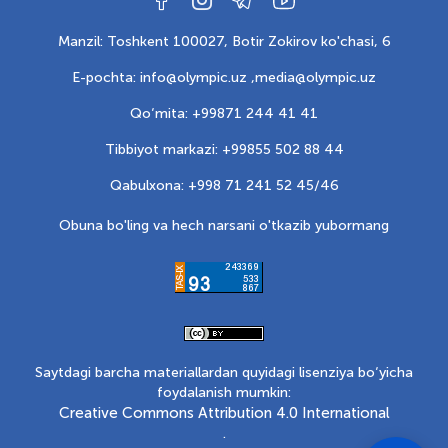
Manzil: Toshkent 100027, Botir Zokirov ko'chasi, 6
E-pochta: info@olympic.uz ,
media@olympic.uz
Qo‘mita: +99871 244 41 41
Tibbiyot markazi: +99855 502 88 44
Qabulxona: +998 71 241 52 45/46
Obuna bo'ling va hech narsani o'tkazib yubormang
Saytdagi barcha materiallardan quyidagi lisenziya bo‘yicha
foydalanish mumkin:
Creative Commons Attribution 4.0 International
.