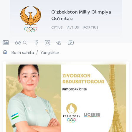
OLYMPCHIK AI - yordamchi
O‘zbekiston Milliy Olimpiya
Onlayn · olympic.uz
Qo‘mitasi
CITIUS
ALTIUS
FORTIUS
Bosh sahifa
Yangiliklar