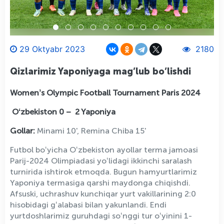
29 Oktyabr 2023
2180
Qizlarimiz Yaponiyaga mag’lub bo’lishdi
Womenʼs Olympic Football Tournament Paris 2024
Oʻzbekiston 0 – 2 Yaponiya
Gollar:
Minami 10', Remina Chiba 15'
Futbol boʻyicha Oʻzbekiston ayollar terma jamoasi
Parij-2024 Olimpiadasi yoʻlidagi ikkinchi saralash
turnirida ishtirok etmoqda. Bugun hamyurtlarimiz
Yaponiya termasiga qarshi maydonga chiqishdi.
Afsuski, uchrashuv kunchiqar yurt vakillarining 2:0
hisobidagi gʻalabasi bilan yakunlandi. Endi
yurtdoshlarimiz guruhdagi soʻnggi tur oʻyinini 1-