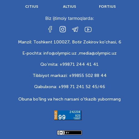
CITIUS
ALTIUS
FORTIUS
Biz ijtimoiy tarmoqlarda:
Manzil: Toshkent 100027, Botir Zokirov ko'chasi, 6
E-pochta: info@olympic.uz ,
media@olympic.uz
Qo‘mita: +99871 244 41 41
Tibbiyot markazi: +99855 502 88 44
Qabulxona: +998 71 241 52 45/46
Obuna bo'ling va hech narsani o'tkazib yubormang