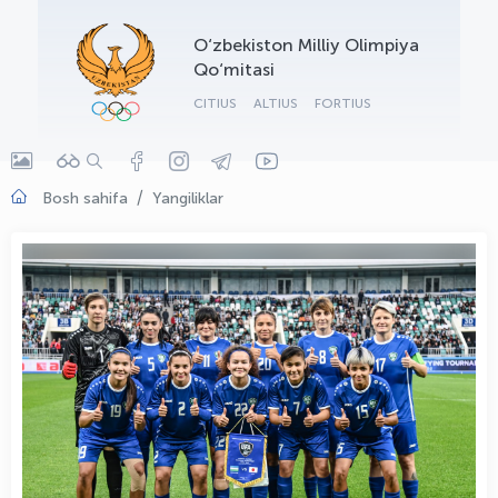
OLYMPCHIK AI - yordamchi
O‘zbekiston Milliy Olimpiya
Onlayn · olympic.uz
Qo‘mitasi
CITIUS
ALTIUS
FORTIUS
Bosh sahifa
Yangiliklar