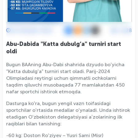
24 Oktyabr 2023
2428
Abu-Dabida "Katta dubulg‘a" turniri start
oldi
Bugun BAAning Abu-Dabi shahrida dzyudo boʻyicha
“Katta dubulgʻa” turniri start oladi. Parij-2024
Olimpiadasi reytingi uchun qimmatli ochkolarni
taqdim qiluvchi musobaqada 77 mamlakatdan 450
nafar sportchi ishtirok etmoqda.
Dasturga koʻra, bugun yengil vazn toifasidagi
sportchilar oʻrtasida medallar oʻynaladi. Unda ishtirok
etadigan Oʻzbekiston delegatsiyasi aʼzolarining ilk
raqiblari bilan tanishing:
-60 kg: Doston Roʻziyev – Yusri Sami (Misr)