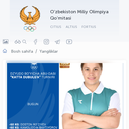
OLYMPCHIK AI - yordamchi
O‘zbekiston Milliy Olimpiya
Onlayn · olympic.uz
Qo‘mitasi
CITIUS
ALTIUS
FORTIUS
Bosh sahifa
Yangiliklar