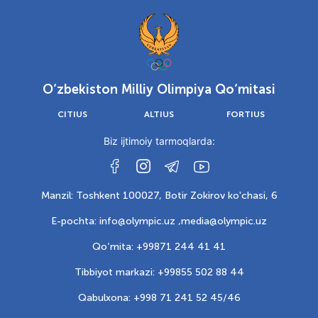
O‘zbekiston Milliy Olimpiya Qo‘mitasi
CITIUS
ALTIUS
FORTIUS
Biz ijtimoiy tarmoqlarda:
Manzil: Toshkent 100027, Botir Zokirov ko'chasi, 6
E-pochta: info@olympic.uz ,
media@olympic.uz
Qo‘mita: +99871 244 41 41
Tibbiyot markazi: +99855 502 88 44
Qabulxona: +998 71 241 52 45/46